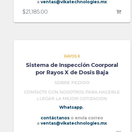
a
ventas@vikatechnologies.mx
$
21,185.00
RAYOS X
Sistema de Inspección Coorporal
por Rayos X de Dosis Baja
SOBRE PEDIDO
CONTACTE CON NOSOTROS PARA HACERLE
LLEGAR LA MEJOR COTIZACION
Whatsapp
,
contáctanos
o envía correo
a
ventas@vikatechnologies.mx