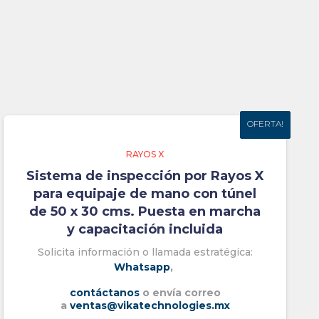
OFERTA!
OFERTA!
RAYOS X
Sistema de inspección por Rayos X
para equipaje de mano con túnel
de 50 x 30 cms. Puesta en marcha
y capacitación incluida
Solicita información o llamada estratégica:
Whatsapp
,
contáctanos
o envía correo
a
ventas@vikatechnologies.mx