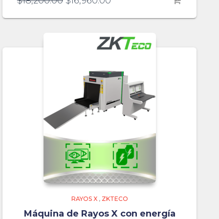
$
18,200.00
$
16,960.00
RAYOS X
,
ZKTECO
Máquina de Rayos X con energía