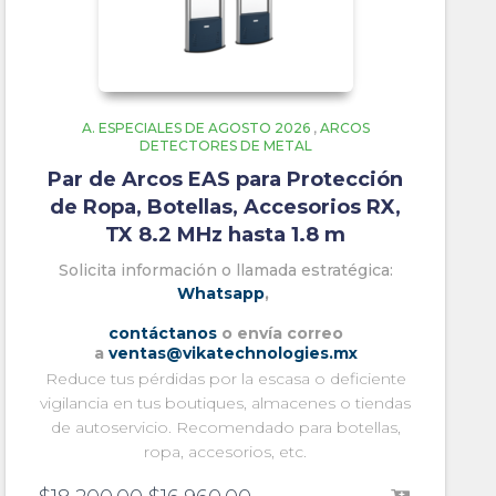
A. ESPECIALES DE AGOSTO 2026
,
ARCOS
DETECTORES DE METAL
Par de Arcos EAS para Protección
de Ropa, Botellas, Accesorios RX,
TX 8.2 MHz hasta 1.8 m
Solicita información o llamada estratégica:
Whatsapp
,
contáctanos
o envía correo
a
ventas@vikatechnologies.mx
Reduce tus pérdidas por la escasa o deficiente
vigilancia en tus boutiques, almacenes o tiendas
de autoservicio. Recomendado para botellas,
ropa, accesorios, etc.