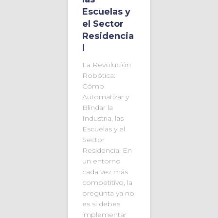
Escuelas y
el Sector
Residencia
l
La Revolución
Robótica:
Cómo
Automatizar y
Blindar la
Industria, las
Escuelas y el
Sector
Residencial En
un entorno
cada vez más
competitivo, la
pregunta ya no
es si debes
implementar