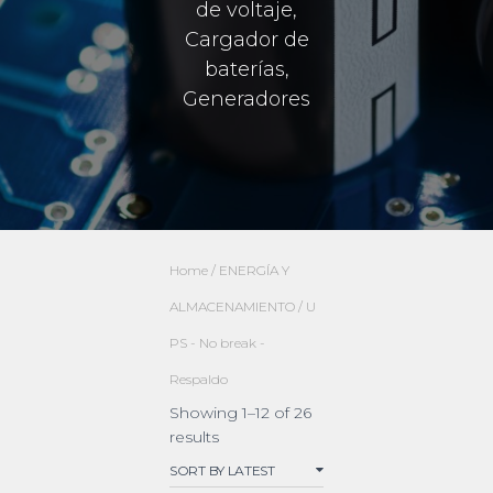
de voltaje,
Cargador de
baterías,
Generadores
Home
/
ENERGÍA Y
ALMACENAMIENTO
/ U
PS - No break -
Respaldo
Showing 1–12 of 26
results