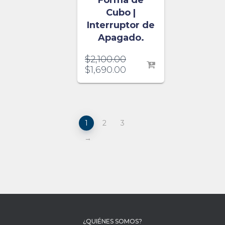
Forma de
Cubo |
Interruptor de
Apagado.
$
2,100.00
$
1,690.00
1
2
3
→
¿QUIÉNES SOMOS?