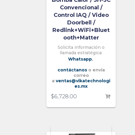
Bomba Calor / 3H-3C
Convencional /
Control IAQ / Video
Doorbell /
Redlink+WiFi+Bluet
ooth+Matter
Solicita información o
llamada estratégica:
Whatsapp
,
contáctanos
o envía
correo
a
ventas@vikatechnologi
es.mx
$
6,728.00