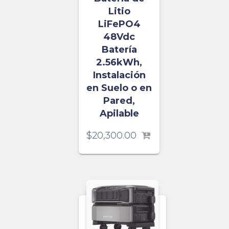
Litio
LiFePO4
48Vdc
Batería
2.56kWh,
Instalación
en Suelo o en
Pared,
Apilable
$
20,300.00