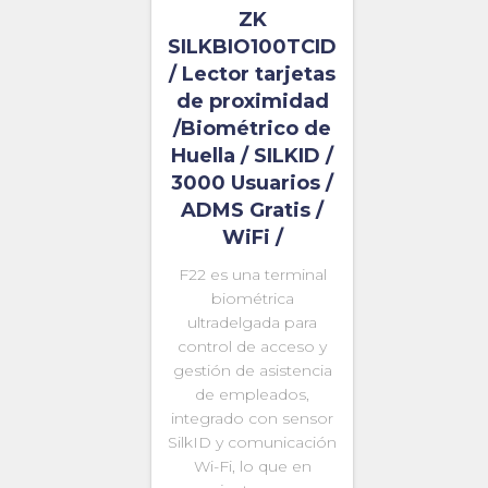
ZK
SILKBIO100TCID
/ Lector tarjetas
de proximidad
/Biométrico de
Huella / SILKID /
3000 Usuarios /
ADMS Gratis /
WiFi /
F22 es una terminal
biométrica
ultradelgada para
control de acceso y
gestión de asistencia
de empleados,
integrado con sensor
SilkID y comunicación
Wi-Fi, lo que en