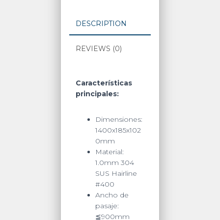
Más
Estético
DESCRIPTION
/
Hojas
REVIEWS (0)
de
Acrílico.
quantity
Características
principales:
Dimensiones:
1400x185x102
0mm
Material:
1.0mm 304
SUS Hairline
#400
Ancho de
pasaje:
≦900mm