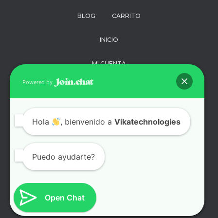
BLOG
CARRITO
INICIO
MI CUENTA
Powered by
PAGO
POLÍTICA DE
Hola
, bienvenido a
PRIVACIDAD
Vikatechnologies
SOPORTE
Puedo ayudarte?
TÉRMINOS Y
CONDICIONES
Open Chat
TIENDA