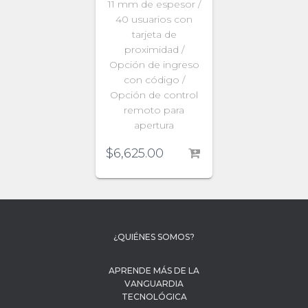
11 mm de espesor /
40 usuarios con
tarjeta de
proximidad /
Opción de ingreso
con código /
Opción de control
remoto para
apertura
$
6,625.00
¿QUIÉNES SOMOS?
APRENDE MÁS DE LA
VANGUARDIA
TECNOLÓGICA