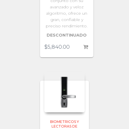
conjunto con su
avanzado y veloz
algoritmo, ofrece un
gran, confiable y
preciso rendimiento.
DESCONTINUADO
$
5,840.00
BIOMETRICOS Y
LECTORAS DE