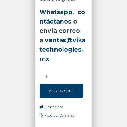
Whatsapp
,
co
ntáctanos
o
envía correo
a
ventas@vika
technologies.
mx
5,000,000
de
Ciclos
ADD TO CART
Garantizados/
Torniquete
Óptico
⇄
Compare
Bidireccional
♡
Add to Wishlist
/
El