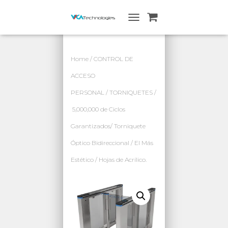
A
L
T
E
Home
/
CONTROL DE
R
N
ACCESO
A
PERSONAL
/
TORNIQUETES
/
R
N
5,000,000 de Ciclos
A
V
Garantizados/ Torniquete
E
G
Óptico Bidireccional / El Más
A
Estético / Hojas de Acrílico.
C
I
Ó
N