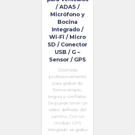
/ ADAS /
Micrófono y
Bocina
Integrado /
Wi-Fi / Micro
SD / Conector
USB / G –
Sensor / GPS
Diseñada
profesionalmente
para grabar de
forma simple,
segura y confiable.
Se puede tener un
vídeo definido del
camino. Con un
modulo GPS
integrado se graba