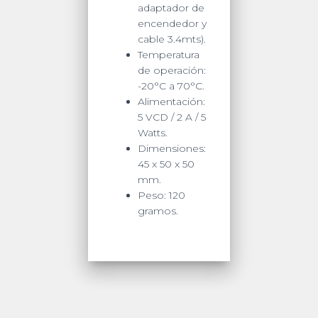
adaptador de
encendedor y
cable 3.4mts).
Temperatura
de operación:
-20°C a 70°C.
Alimentación:
5 VCD / 2 A / 5
Watts.
Dimensiones:
45 x 50 x 50
mm.
Peso: 120
gramos.