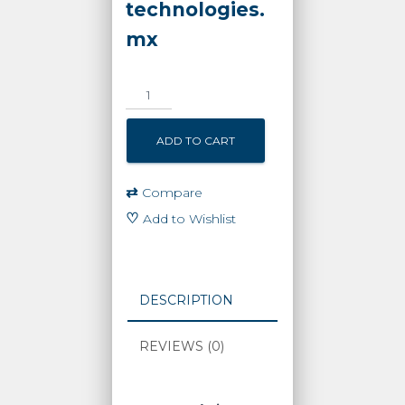
technologies.
mx
Cámara
Móvil
(Dash
ADD TO CART
Cam)
para
Vehículos
⇄
Compare
/
♡
Add to Wishlist
ADAS
/
Micrófono
y
DESCRIPTION
Bocina
Integrado
REVIEWS (0)
/
Wi-
Fi