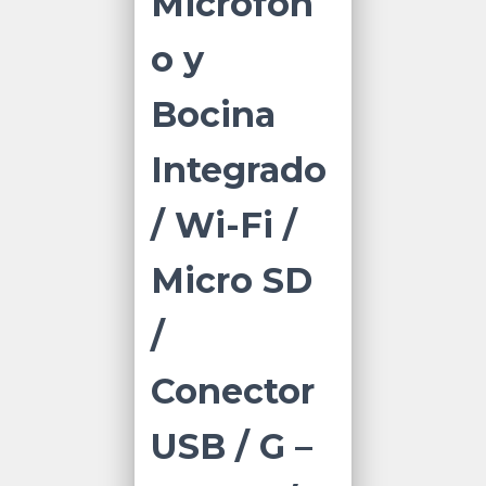
Micrófon
o y
Bocina
Integrado
/ Wi-Fi /
Micro SD
/
Conector
USB / G –