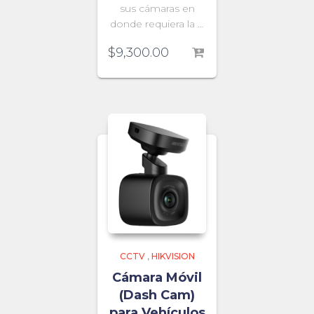
sus cámaras en
donde requiera la …
$
9,300.00
CCTV
,
HIKVISION
Cámara Móvil
(Dash Cam)
para Vehículos