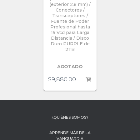
(exterior 2.8 mm) /
Conectores /
Transceptores /
Fuente de Poder
Profesional hasta
15 Vcd para Larga
Distancia / Disco
Duro PURPLE de
2TB
AGOTADO
$
9,880.00
¿QUIÉNES SOMOS?
APRENDE MÁS DE LA
VANGUARDIA