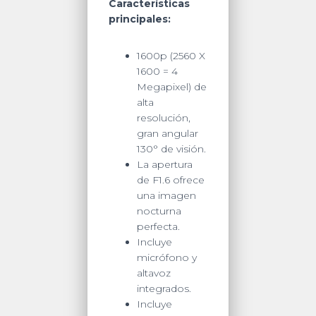
/
Características
Micro
principales:
SD
/
1600p (2560 X
Conector
1600 = 4
USB
Megapixel) de
/
alta
G
resolución,
-
gran angular
Sensor
130° de visión.
/
La apertura
GPS
de F1.6 ofrece
quantity
una imagen
nocturna
perfecta.
Incluye
micrófono y
altavoz
integrados.
Incluye