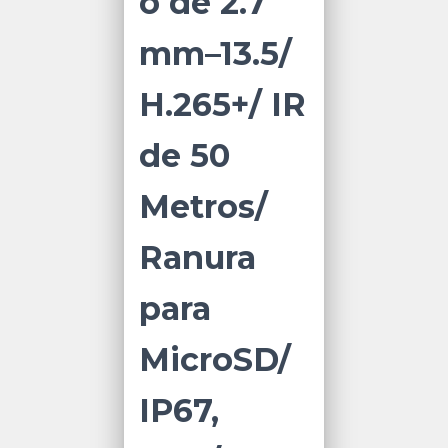
o de 2.7
mm–13.5/
H.265+/ IR
de 50
Metros/
Ranura
para
MicroSD/
IP67,