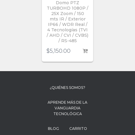
Domo PTZ
TURBOHD 1080P /
25X Zoom / 150
mts IR / Exterior
IP66 / WDR Real /
4 Tecnologías (TVI
/ AHD / CVI / CVBS)
/ RS-485
$
5,150.00
¿QUIÉNES SOMOS?
APRENDE MÁS DE LA
VANGUARDIA
TECNOLÓGICA
BLOG
CARRITO