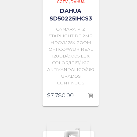
CCTV
,
DAHUA
DAHUA
SD50225IHCS3
CAMARA PTZ
STARLIGHT DE 2MP
HDCVI/ 25X ZOOM
OPTICO//WDR REAL
120DB/0.005 LUX
COLOR/IP67/IK10
ANTIVANDALICO/360
GRADOS
CONTINUOS
$
7,780.00