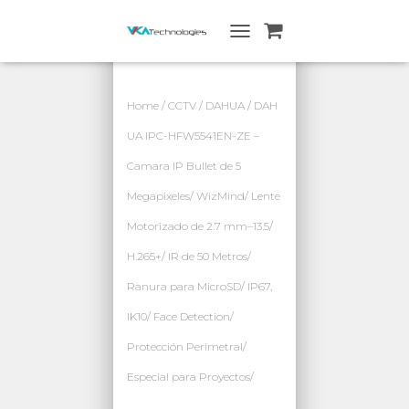
A
L
T
E
Home
/
CCTV
/
DAHUA
/ DAH
R
N
UA IPC-HFW5541EN-ZE –
A
Camara IP Bullet de 5
R
N
Megapixeles/ WizMind/ Lente
A
V
Motorizado de 2.7 mm–13.5/
E
G
H.265+/ IR de 50 Metros/
A
Ranura para MicroSD/ IP67,
C
I
IK10/ Face Detection/
Ó
N
Protección Perimetral/
Especial para Proyectos/