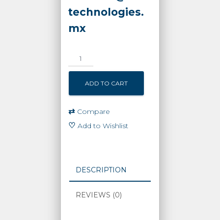
technologies.
mx
DAHUA
IPC-
HFW5541EN-
ADD TO CART
ZE
-
Camara
⇄
Compare
IP
♡
Add to Wishlist
Bullet
de
5
Megapixeles/
DESCRIPTION
WizMind/
Lente
REVIEWS (0)
Motorizado
de
2.7