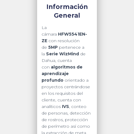
mm–
Información
13.5/
General
H.265+/
IR
La
de
cámara
HFW5541EN-
50
ZE
con resolución
Metros/
de
5MP
pertenece a
Ranura
la
Serie
WizMind
de
para
Dahua, cuenta
MicroSD/
con
algoritmos de
IP67,
aprendizaje
IK10/
profundo
orientado a
Face
proyectos centrándose
Detection/
en los requisitos del
Protección
cliente, cuenta con
Perimetral/
analíticos
IVS
, conteo
Especial
de personas, detección
para
de rostros, protección
Proyectos/
de perímetro así como
quantity
la extracción de meta