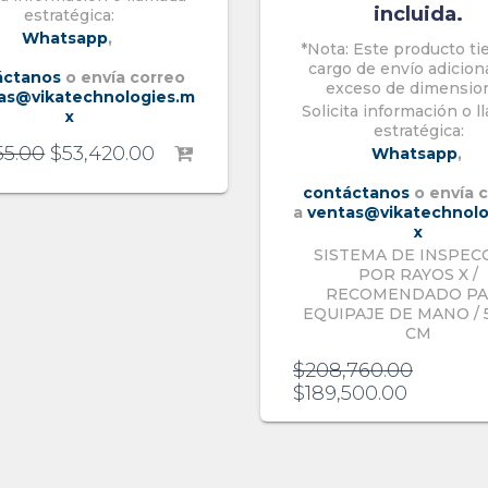
incluida.
estratégica:
Whatsapp
,
*Nota: Este producto ti
cargo de envío adicion
áctanos
o envía correo
exceso de dimensio
as@vikatechnologies.m
Solicita información o 
x
estratégica:
55.00
$
53,420.00
Whatsapp
,
contáctanos
o envía 
a
ventas@vikatechnolo
x
SISTEMA DE INSPEC
POR RAYOS X /
RECOMENDADO P
EQUIPAJE DE MANO / 
CM
$
208,760.00
$
189,500.00