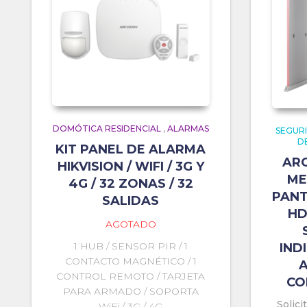
DOMÓTICA RESIDENCIAL
,
ALARMAS
SEGURI
D
KIT PANEL DE ALARMA
AR
HIKVISION / WIFI / 3G Y
ME
4G / 32 ZONAS / 32
PANT
SALIDAS
HD
AGOTADO
1 HUB / SENSOR PIR / 1
IND
CONTACTO MAGNÉTICO / 1
A
CONTROL REMOTO / TARJETA
CO
PARA ARMADO / SOPORTA
Solici
WiFi / 3G / 4G