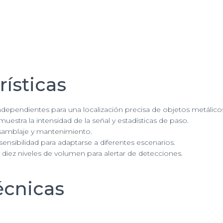
de
Detección.
Pantalla
LCD
de
3.5"
con
rísticas
interfaz
intuitiva.
Ofrece
ndependientes para una localización precisa de objetos metálico
9
muestra la intensidad de la señal y estadísticas de paso.
tonos
nsamblaje y mantenimiento.
de
 sensibilidad para adaptarse a diferentes escenarios.
alarma
 diez niveles de volumen para alertar de detecciones.
y
10
écnicas
niveles
de
volumen
ajustables.