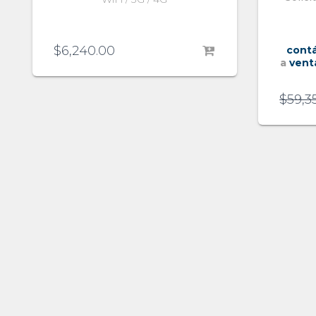
$
6,240.00
cont
a
vent
$
59,3