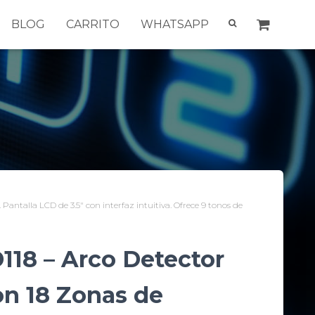
BLOG
CARRITO
WHATSAPP
antalla LCD de 3.5″ con interfaz intuitiva. Ofrece 9 tonos de
18 – Arco Detector
on 18 Zonas de