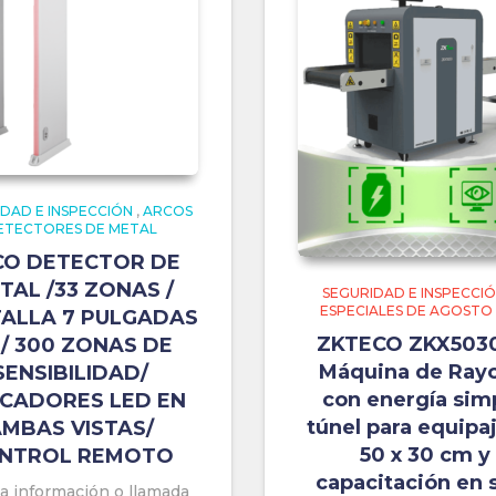
DAD E INSPECCIÓN
,
ARCOS
ETECTORES DE METAL
CO DETECTOR DE
TAL /33 ZONAS /
SEGURIDAD E INSPECCI
ESPECIALES DE AGOSTO
ALLA 7 PULGADAS
ZKTECO ZKX5030
/ 300 ZONAS DE
Máquina de Ray
SENSIBILIDAD/
con energía sim
ICADORES LED EN
túnel para equipa
MBAS VISTAS/
50 x 30 cm y
NTROL REMOTO
capacitación en s
ta información o llamada