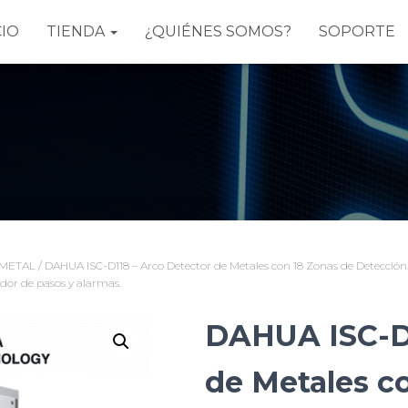
CIO
TIENDA
¿QUIÉNES SOMOS?
SOPORTE
 METAL
/ DAHUA ISC-D118 – Arco Detector de Metales con 18 Zonas de Detección. P
dor de pasos y alarmas.
DAHUA ISC-D1
de Metales c