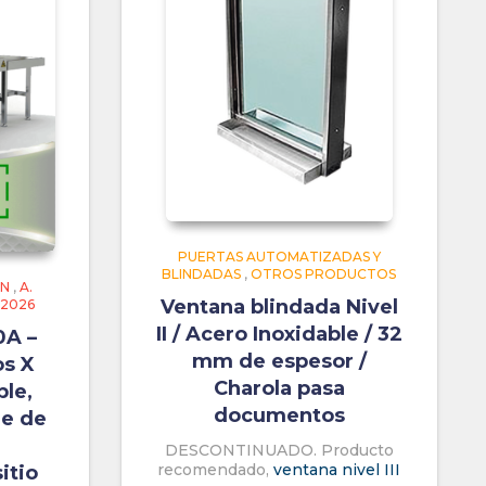
PUERTAS AUTOMATIZADAS Y
BLINDADAS
,
OTROS PRODUCTOS
ÓN
,
A.
Ventana blindada Nivel
 2026
II / Acero Inoxidable / 32
A –
mm de espesor /
os X
Charola pasa
ple,
documentos
je de
DESCONTINUADO. Producto
recomendado,
ventana nivel III
itio