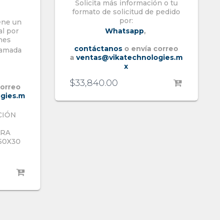
Solicita más información o tu
formato de solicitud de pedido
por:
ene un
al por
Whatsapp
,
nes
contáctanos
o envía correo
llamada
a
ventas@vikatechnologies.m
x
$
33,840.00
correo
gies.m
CIÓN
ARA
50X30