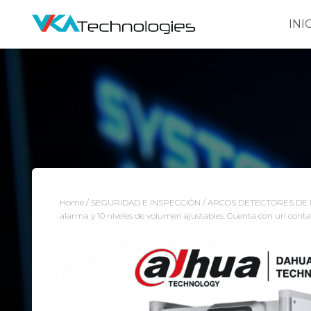
INI
Home
/
SEGURIDAD E INSPECCIÓN
/
ARCOS DETECTORES DE
alarma y 10 niveles de volumen ajustables. Cuenta con un conta