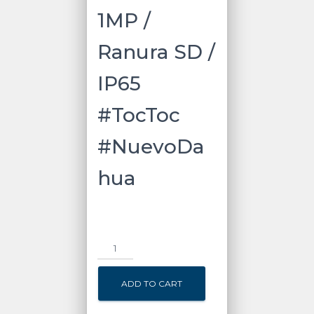
1MP /
Ranura SD /
IP65
#TocToc
#NuevoDa
hua
DAHUA
KITKTP02
Kit
ADD TO CART
de
Videoportero