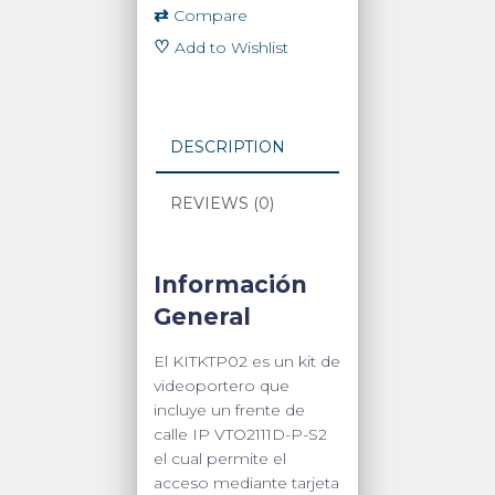
Residencial
⇄
Compare
quantity
♡
Add to Wishlist
DESCRIPTION
REVIEWS (0)
Información
General
El KITKTP02 es un kit de
videoportero que
incluye un frente de
calle IP VTO2111D-P-S2
el cual permite el
acceso mediante tarjeta