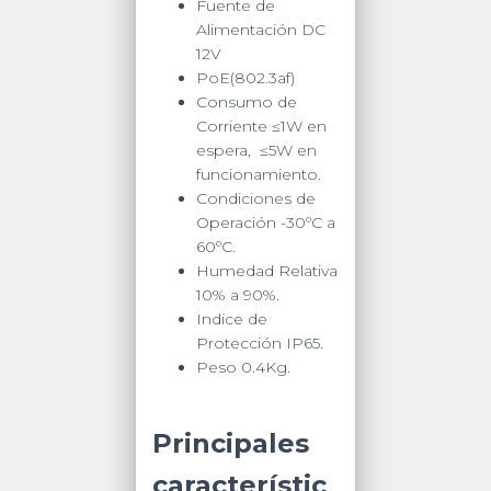
Fuente de
Alimentación DC
12V
PoE(802.3af)
Consumo de
Corriente ≤1W en
espera, ≤5W en
funcionamiento.
Condiciones de
Operación -30ºC a
60ºC.
Humedad Relativa
10% a 90%.
Indice de
Protección IP65.
Peso 0.4Kg.
Principales
característic