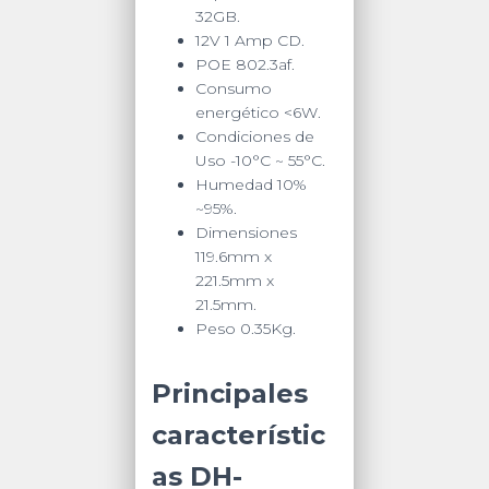
32GB.
12V 1 Amp CD.
POE 802.3af.
Consumo
energético <6W.
Condiciones de
Uso -10°C ~ 55°C.
Humedad 10%
~95%.
Dimensiones
119.6mm x
221.5mm x
21.5mm.
Peso 0.35Kg.
Principales
característic
as DH-