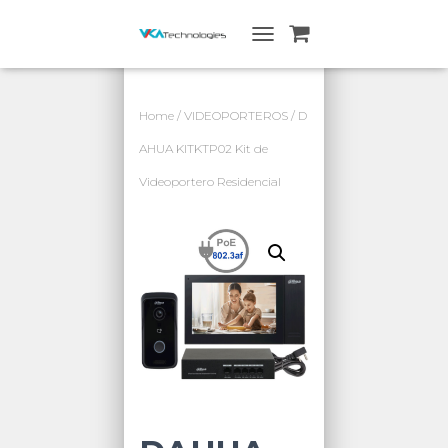
A
L
T
E
Home
/
VIDEOPORTEROS
/ D
R
N
AHUA KITKTP02 Kit de
A
Videoportero Residencial
R
N
A
V
E
G
A
C
I
Ó
N