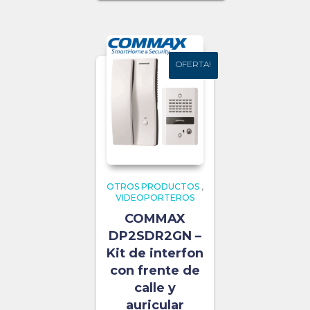
OFERTA!
OFERTA!
OTROS PRODUCTOS
,
VIDEOPORTEROS
COMMAX
DP2SDR2GN –
Kit de interfon
con frente de
calle y
auricular