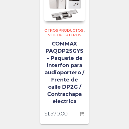
OTROS PRODUCTOS
,
VIDEOPORTEROS
COMMAX
PAQDP2SGYS
– Paquete de
interfon para
audioportero /
Frente de
calle DP2G /
Contrachapa
electrica
$
1,570.00