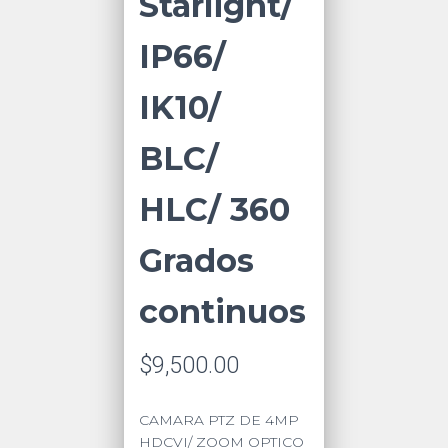
Starlight/
IP66/
IK10/
BLC/
HLC/ 360
Grados
continuos
$
9,500.00
CAMARA PTZ DE 4MP
HDCVI/ ZOOM OPTICO