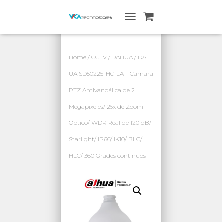
A
L
T
E
Home
/
CCTV
/
DAHUA
/ DAH
R
N
UA SD50225-HC-LA – Camara
A
PTZ Antivandálica de 2
R
N
Megapixeles/ 25x de Zoom
A
V
Optico/ WDR Real de 120 dB/
E
G
Starlight/ IP66/ IK10/ BLC/
A
HLC/ 360 Grados continuos
C
I
Ó
N