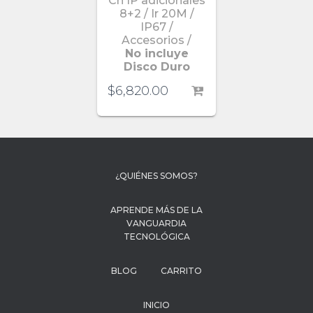
Ch IP adicionales
8+2 / Ir 20M /
IP67 /
Accesorios /
No incluye
Disco Duro
$
6,820.00
¿QUIÉNES SOMOS?
APRENDE MÁS DE LA
VANGUARDIA
TECNOLÓGICA
BLOG
CARRITO
INICIO