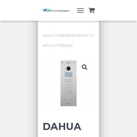
A
L
T
E
Home
/
VIDEOPORTEROS
/ D
R
N
AHUA VTO1210CX
A
R
N
A
V
E
G
A
C
I
Ó
N
DAHUA