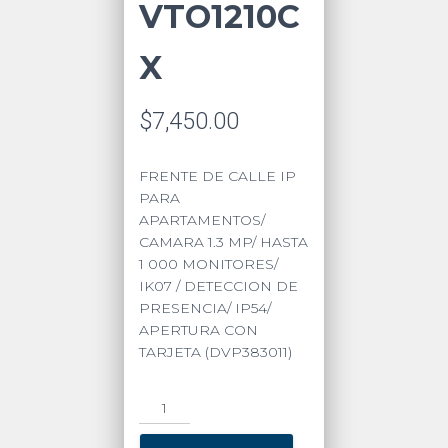
VTO1210C
X
$
7,450.00
FRENTE DE CALLE IP
PARA
APARTAMENTOS/
CAMARA 1.3 MP/ HASTA
1 000 MONITORES/
IK07 / DETECCION DE
PRESENCIA/ IP54/
APERTURA CON
TARJETA (DVP383011)
DAHUA
VTO1210CX
quantity