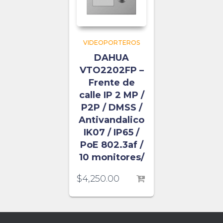
VIDEOPORTEROS
DAHUA
VTO2202FP –
Frente de
calle IP 2 MP /
P2P / DMSS /
Antivandalico
IK07 / IP65 /
PoE 802.3af /
10 monitores/
$
4,250.00