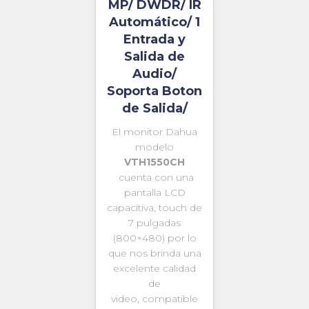
MP/ DWDR/ IR
Automático/ 1
Entrada y
Salida de
Audio/
Soporta Boton
de Salida/
El monitor Dahua
modelo
VTH1550CH
cuenta con una
pantalla LCD
capacitiva, touch de
7 pulgadas
(800×480) por lo
que nos brinda una
excelente calidad
de
video, compatible