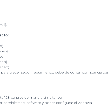
Decoder
/
Base
de
ll).
Pared
/
ecto:
Accesorios
de
o).
Instalación
ideo).
quantity
eo).
deo).
video).
o para crecer segun requimiento, debe de contar con licencia ba
ta 128 canales de manera simultanea.
r administrar el software y poder configurar el videowall.