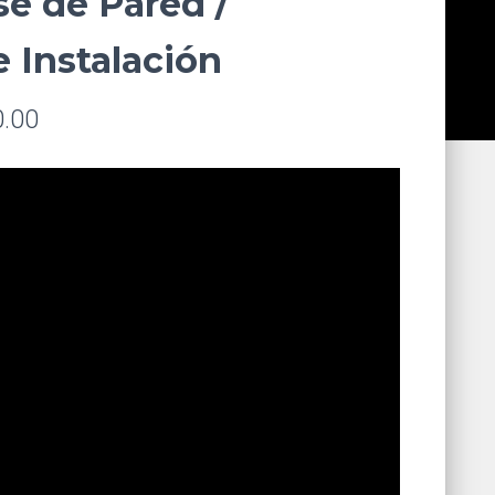
se de Pared /
 Instalación
0.00