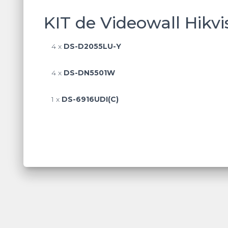
KIT de Videowall Hikvis
4 x
DS-D2055LU-Y
4 x
DS-DN5501W
1 x
DS-6916UDI(C)