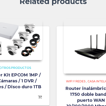
Related products
OTROS PRODUCTOS
r Kit EPCOM 1MP /
Cámaras / 1 DVR /
WIFI Y REDES
,
CASA INTEL
es / Disco duro 1TB
Router inalámbri
1750 doble band
puerto WAN