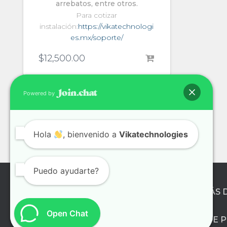
arrebatos, entre otros.
Para cotizar
instalación:
https://vikatechnologi
es.mx/soporte/
$
12,500.00
Powered by
Hola
, bienvenido a
Vikatechnologies
Puedo ayudarte?
¿QUIÉNES SOMOS?
APRENDE MÁS 
Open Chat
POLÍTICA DE 