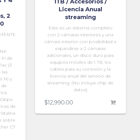
 Y 4
1TB / Accesorios /
Licencia Anual
s, 2
streaming
.0
Este es un sistema completo
MENTE
con 2 cámaras interiores y una
cámara exterior con posibilidad a
expandirse a 2 cámaras
INK
adicionales, un disco duro para
-Fi de
equipos móviles de 1 TB, los
1ac (3
cables para su conexión y la
 las
licencia anual del servicio de
s N) y
streaming. (No incluye chip de
 de
datos)
rica
5Gbps.
$
12,990.00
icas de
istalina
s sobre
cher C7