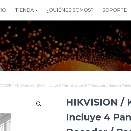
CIO
TIENDA
¿QUIÉNES SOMOS?
SOPORTE
VISION / Kit Videowall 2X2 / Incluye 4 Pantallas de 55″ / Decoder / Base de Pared
HIKVISION / K
Incluye 4 Pan