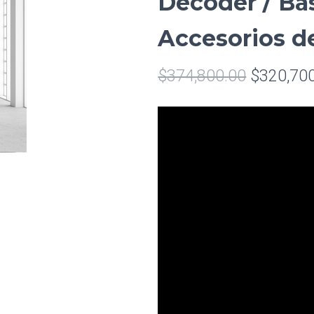
Decoder / Ba
Accesorios de
$
374,800.00
$
320,70