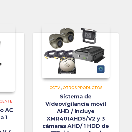
CCTV
,
OTROS PRODUCTOS
Sistema de
IGENTE
Videovigilancia móvil
co AC
AHD / Incluye
a 1
XMR401AHDS/V2 y 3
cámaras AHD/ 1 HDD de