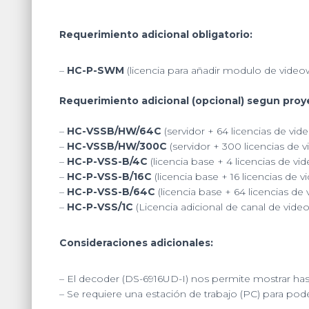
Requerimiento adicional obligatorio:
–
HC-P-SWM
(licencia para añadir modulo de videowa
Requerimiento adicional (opcional) segun proy
–
HC-VSSB/HW/64C
(servidor + 64 licencias de vide
–
HC-VSSB/HW/300C
(servidor + 300 licencias de v
–
HC-P-VSS-B/4C
(licencia base + 4 licencias de vid
–
HC-P-VSS-B/16C
(licencia base + 16 licencias de vi
–
HC-P-VSS-B/64C
(licencia base + 64 licencias de 
–
HC-P-VSS/1C
(Licencia adicional de canal de vide
Consideraciones adicionales:
– El decoder (DS-6916UD-I) nos permite mostrar has
– Se requiere una estación de trabajo (PC) para pode