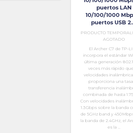
10/100/1000 Mbps
puertos LAN
10/100/1000 Mbp
puertos USB 2
PRODUCTO TEMPORAL
AGOTADO
El Archer C7 de TP-L
incorpora el estándar Wi
última generación 802.1
veces más rápido que
velocidades inalámbrica
proporciona una tasa
transferencia inalámb
combinada de hasta 1.7
Con velocidades inalámbr
1.3Gbps sobre la banda cr
de 5GHz band y 450Mbp
la banda de 2.4GHz, el Ar
es la …