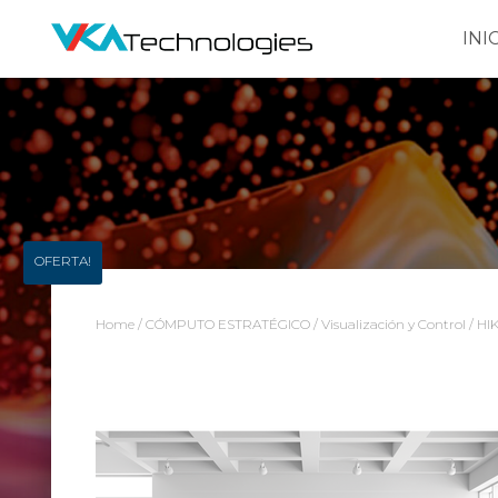
INI
OFERTA!
Home
/
CÓMPUTO ESTRATÉGICO
/
Visualización y Control
/ HIK