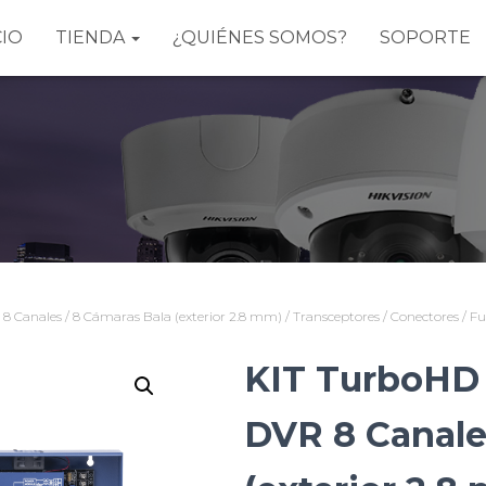
CIO
TIENDA
¿QUIÉNES SOMOS?
SOPORTE
8 Canales / 8 Cámaras Bala (exterior 2.8 mm) / Transceptores / Conectores 
KIT TurboHD 
DVR 8 Canale