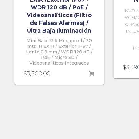
N
WDR 120 dB / PoE /
NVR 4
Videoanaliticos (Filtro
WIFI/
de Falsas Alarmas) /
GRABA
Ultra Baja Iluminación
INTE
Mini Bala IP 6 Megapixel / 30
mts IR EXIR / Exterior IP67 /
Pr
Lente 2.8 mm / WDR 120 dB /
PoE / Micro SD /
Videoanaliticos Integrados
$
3,39
$
3,700.00