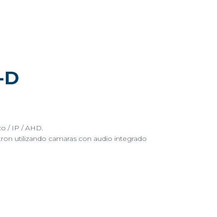
de
Poder
/
AUDIO
POR
COAXITRON
quantity
-D
o / IP / AHD.
tron utilizando camaras con audio integrado