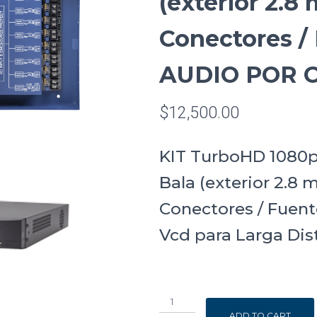
(exterior 2.8
Conectores /
AUDIO POR 
$
12,500.00
KIT TurboHD 1080p
Bala (exterior 2.8 
Conectores / Fuent
Vcd para Larga Dis
KIT
TurboHD
ADD TO CART