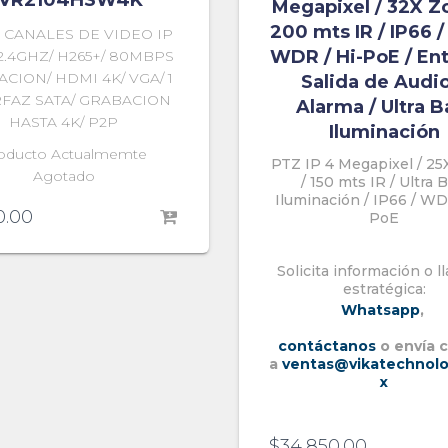
VR2104HSW4K
Megapixel / 32X Z
200 mts IR / IP66 / 
 CANALES DE VIDEO IP
WDR / Hi-PoE / En
 2.4GHZ/ H265+/ 80MBPS
CION/ HDMI 4K/ VGA/ 1
Salida de Audio
RFAZ SATA/ GRABACION
Alarma / Ultra B
HASTA 4K/ P2P
Iluminación
oducto Actualmemte
PTZ IP 4 Megapixel / 2
Agotado
/ 150 mts IR / Ultra B
Iluminación / IP66 / WD
0.00
PoE
Solicita información o 
estratégica:
Whatsapp
,
contáctanos
o envía 
a
ventas@vikatechnolo
x
$
34,850.00