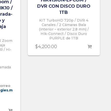
HIKVISION-EPCOM /
oom /
DVR CON DISCO DURO
IK10 /
1TB
trada-
 y
KIT TurboHD 720p / DVR 4
Canales / 2 Cámaras Bala
aja
(interior – exterior 2.8 mm) /
Hik-Connect / Disco Duro
PURPLE de 1TB
5X Zoom
aja
$
4,200.00
R / Hi-
llamada
correo
gies.m