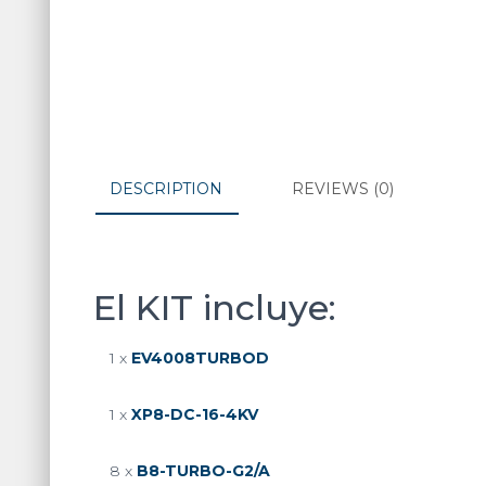
DESCRIPTION
REVIEWS (0)
El KIT incluye:
1 x
EV4008TURBOD
1 x
XP8-DC-16-4KV
8 x
B8-TURBO-G2/A