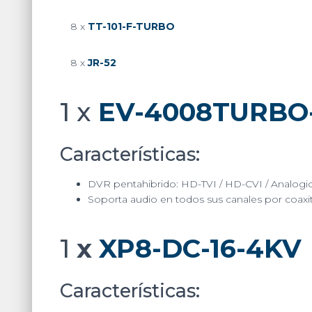
8 x
TT-101-F-TURBO
8 x
JR-52
1 x
EV-4008TURBO
Características:
DVR pentahibrido: HD-TVI / HD-CVI / Analogic
Soporta audio en todos sus canales por coaxi
1
x
XP8-DC-16-4KV
Características: