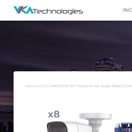
INI
Home
/
CCTV
/
HIKVISION
/ KIT TurboHD con Audio 1080p / DVR 