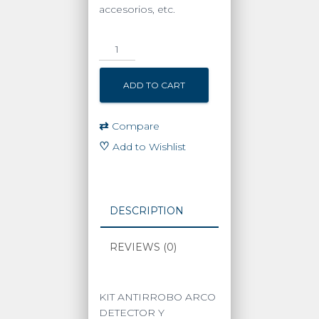
accesorios, etc.
KIT
DE
ARCOS
ADD TO CART
PARA
PROTECCIÓN
DE
⇄
Compare
PRODUCTOS
♡
Add to Wishlist
/
TECNOLOGÍA
RF
quantity
DESCRIPTION
REVIEWS (0)
KIT ANTIRROBO ARCO
DETECTOR Y