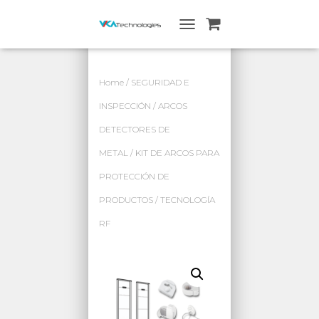
A
L
T
E
Home
/
SEGURIDAD E
R
N
INSPECCIÓN
/
ARCOS
A
DETECTORES DE
R
N
METAL
/ KIT DE ARCOS PARA
A
V
PROTECCIÓN DE
E
G
PRODUCTOS / TECNOLOGÍA
A
RF
C
I
Ó
N