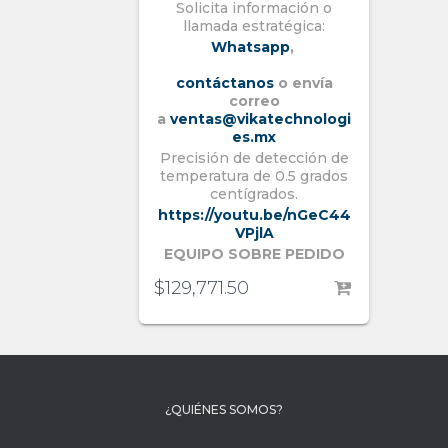
Solicita información o
llamada estratégica:
Whatsapp
,
contáctanos
o envía
correo
a
ventas@vikatechnologi
es.mx
Precisión de detección de
temperatura de 0.5 grados
centígrados.
https://youtu.be/nGeC44
VPjlA
EQUIPO SOBRE PEDIDO
$
129,771.50
¿QUIÉNES SOMOS?