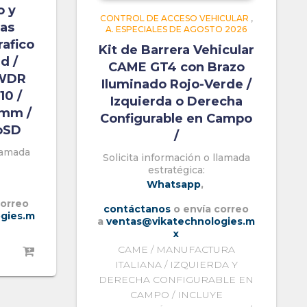
o y
CONTROL DE ACCESO VEHICULAR
,
cas
A. ESPECIALES DE AGOSTO 2026
rafico
Kit de Barrera Vehicular
d /
CAME GT4 con Brazo
 WDR
Iluminado Rojo-Verde /
10 /
Izquierda o Derecha
 mm /
Configurable en Campo
roSD
/
llamada
Solicita información o llamada
estratégica:
Whatsapp
,
correo
contáctanos
o envía correo
gies.m
a
ventas@vikatechnologies.m
x
CAME / MANUFACTURA
ITALIANA / IZQUIERDA Y
DERECHA CONFIGURABLE EN
CAMPO / INCLUYE