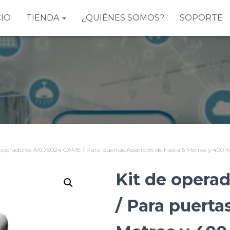
CIO
TIENDA
¿QUIÉNES SOMOS?
SOPORTE
 operadores AXO 5024 CAME / Para puertas Abatibles de hasta 5 Metros y 400 K
Kit de oper
/ Para puerta