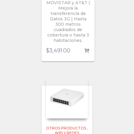
MOVISTAR y AT&T |
Mejora la
transferencia de
Datos 3G | Hasta
300 metros
cuadrados de
cobertura o hasta 3
habitaciones.
$
3,491.00
OTROS PRODUCTOS
,
WIFI Y REDES