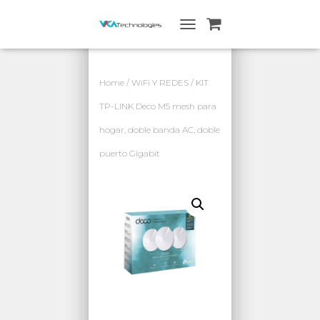
A
L
T
E
Home
/
WiFi Y REDES
/ KIT
R
N
TP-LINK Deco M5 mesh para
A
hogar, doble banda AC, doble
R
N
puerto Gigabit
A
V
E
G
A
C
I
Ó
N