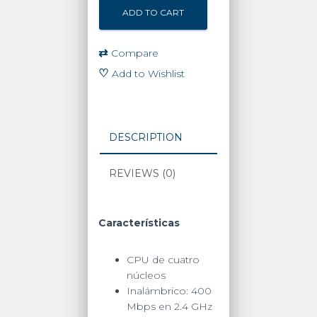
LINK
ADD TO CART
Deco
M5
mesh
⇄
Compare
para
♡
Add to Wishlist
hogar,
doble
banda
AC,
DESCRIPTION
doble
puerto
REVIEWS (0)
Gigabit
quantity
Características
CPU de cuatro
núcleos
Inalámbrico: 400
Mbps en 2.4 GHz