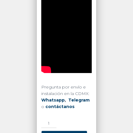
Pregunta por envío e
instalación en la CDMX:
Whatsapp
,
Telegram
o
contáctanos
KIT
TP-