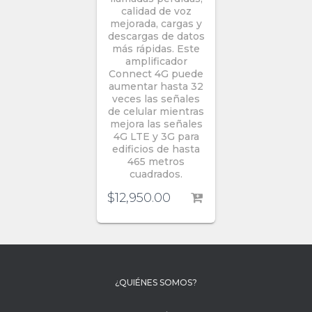
calidad de voz
mejorada, cargas y
descargas de datos
más rápidas. Este
amplificador
Connect 4G puede
aumentar hasta 32
veces las señales
de celular mientras
mejora las señales
4G LTE y 3G para
edificios de hasta
465 metros
cuadrados.
$
12,950.00
¿QUIÉNES SOMOS?