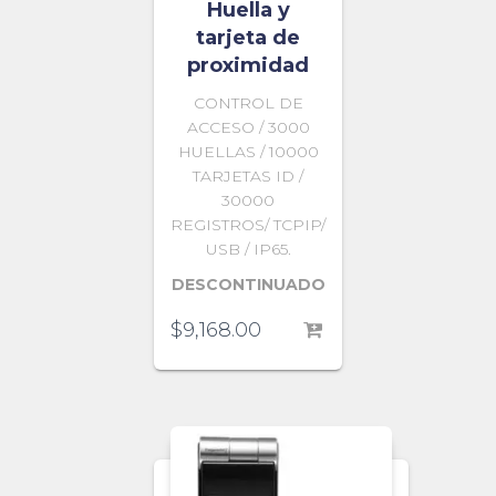
Huella y
tarjeta de
proximidad
CONTROL DE
ACCESO / 3000
HUELLAS / 10000
TARJETAS ID /
30000
REGISTROS/ TCPIP/
USB / IP65.
DESCONTINUADO
$
9,168.00