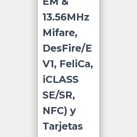
EM &
13.56MHz
Mifare,
DesFire/E
V1, FeliCa,
iCLASS
SE/SR,
NFC) y
Tarjetas