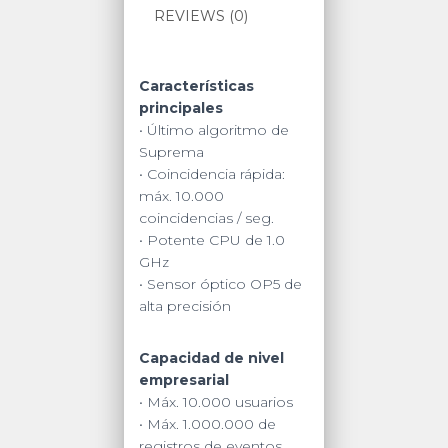
REVIEWS (0)
Mifare,
DesFire/EV1,
FeliCa,
iCLASS
Características
SE/SR,
principales
NFC)
• Último algoritmo de
y
Suprema
Tarjetas
• Coincidencia rápida:
virtuales
máx. 10.000
quantity
coincidencias / seg.
• Potente CPU de 1.0
GHz
• Sensor óptico OP5 de
alta precisión
Capacidad de nivel
empresarial
• Máx. 10.000 usuarios
• Máx. 1.000.000 de
registros de eventos