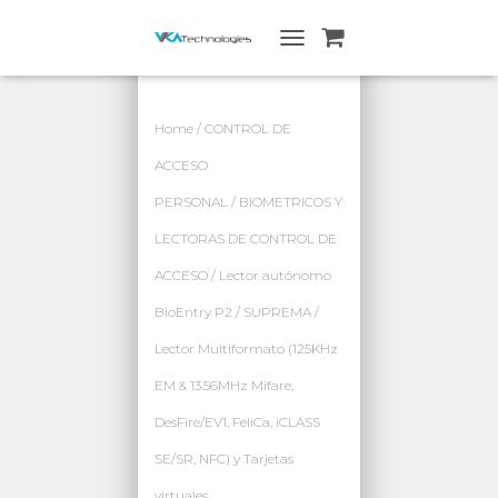
A
L
T
E
Home
/
CONTROL DE
R
N
ACCESO
A
PERSONAL
/
BIOMETRICOS Y
R
N
LECTORAS DE CONTROL DE
A
V
ACCESO
/ Lector autónomo
E
G
BioEntry P2 / SUPREMA /
A
Lector Multiformato (125KHz
C
I
EM & 13.56MHz Mifare,
Ó
N
DesFire/EV1, FeliCa, iCLASS
SE/SR, NFC) y Tarjetas
virtuales