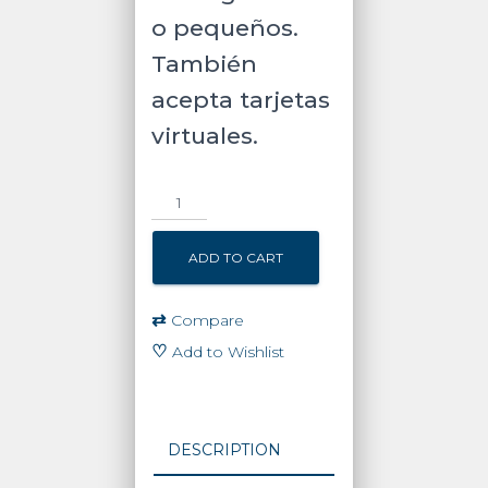
o pequeños.
También
acepta tarjetas
virtuales.
Lector
autónomo
BioEntry
ADD TO CART
P2
/
SUPREMA
⇄
Compare
/
♡
Add to Wishlist
Lector
Multiformato
(125KHz
EM
DESCRIPTION
&
13.56MHz