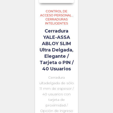
CONTROL DE
ACCESO PERSONAL
,
CERRADURAS
INTELIGENTES
Cerradura
YALE-ASSA
ABLOY SLIM
Ultra Delgada,
Elegante /
Tarjeta o PIN /
40 Usuarios
Cerradura
ultadelgada de sólo
11 mm de espesor /
40 usuarios con
tarjeta de
proximidad /
Opción de ingreso