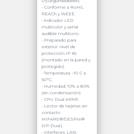
01(Seguridadláser).
• Conforme a RoHS,
REACh y WEEE.
• indicador LED
multicolor y señal
audible multitono.
• Preparado para
exterior: nivel de
protección IP 65
(montado en la pared y
protegido).
• Temperatura: -10 C a
50°C.
• Humedad: 10% a 80%
(sin condensación).
• CPU Dual ARM9.
• Lector de tarjetas sin
contacto
MIFARE®/DESFire®
(VP-Dual.)
• Interfaces: LAN,