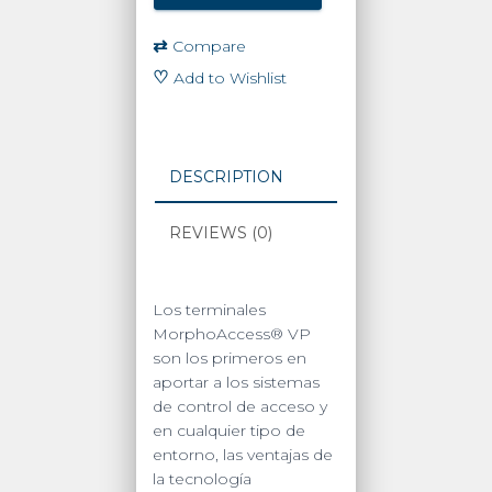
Dedo
y
⇄
Compare
Huellas
♡
Add to Wishlist
dactilares
con
lector
MIFARE
DESCRIPTION
quantity
REVIEWS (0)
Los terminales
MorphoAccess® VP
son los primeros en
aportar a los sistemas
de control de acceso y
en cualquier tipo de
entorno, las ventajas de
la tecnología