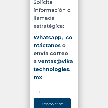
Solicita
información o
llamada
estratégica:
Whatsapp
,
co
ntáctanos
o
envía correo
a
ventas@vika
technologies.
mx
Lector
de
Vena
ADD TO CART
de