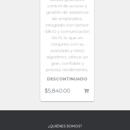
control de acceso y
gestión de asistencia
de empleados,
integrado con sensor
SilkID y comunicación
Wi-Fi, lo que en
conjunto con su
avanzado y veloz
algoritmo, ofrece un
gran, confiable y
preciso rendimiento.
DESCONTINUADO
$
5,840.00
¿QUIÉNES SOMOS?