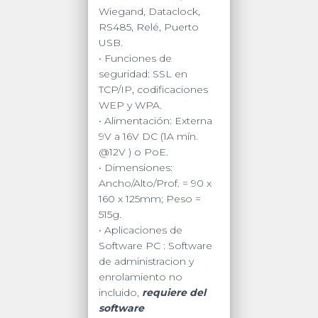
Wiegand, Dataclock,
RS485, Relé, Puerto
USB.
• Funciones de
seguridad: SSL en
TCP/IP, codificaciones
WEP y WPA.
• Alimentación: Externa
9V a 16V DC (1A mín.
@12V ) o PoE.
• Dimensiones:
Ancho/Alto/Prof. = 90 x
160 x 125mm; Peso =
515g.
• Aplicaciones de
Software PC : Software
de administracion y
enrolamiento no
incluido,
requiere del
software