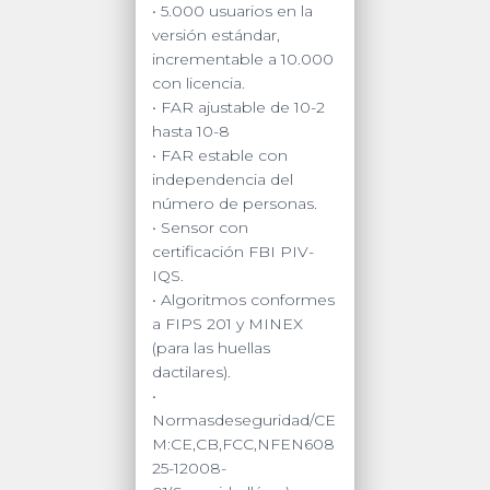
• 5.000 usuarios en la
versión estándar,
incrementable a 10.000
con licencia.
• FAR ajustable de 10-2
hasta 10-8
• FAR estable con
independencia del
número de personas.
• Sensor con
certificación FBI PIV-
IQS.
• Algoritmos conformes
a FIPS 201 y MINEX
(para las huellas
dactilares).
•
Normasdeseguridad/CE
M:CE,CB,FCC,NFEN608
25-12008-