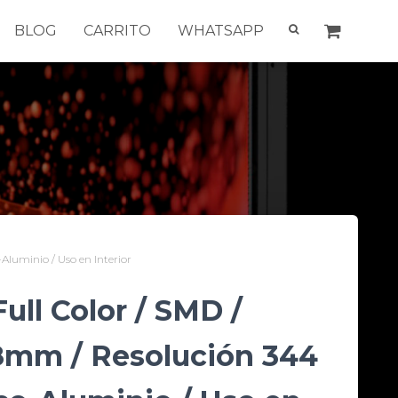
BLOG
CARRITO
WHATSAPP
Aluminio / Uso en Interior
ll Color / SMD /
.8mm / Resolución 344