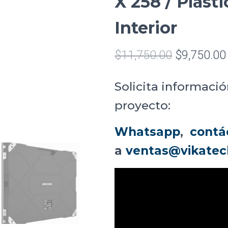
X 258 / Plást
Interior
$
11,750.00
$
9,750.00
Solicita informació
proyecto:
Whatsapp
,
contá
a
ventas@vikatec