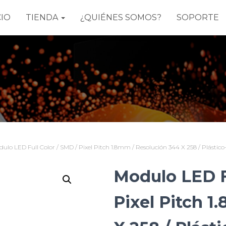
CIO
TIENDA
¿QUIÉNES SOMOS?
SOPORTE
ulo LED Full Color / SMD / Pixel Pitch 1.8mm / Resolución 344 X 258 / Plástico-
Modulo LED Fu
Pixel Pitch 1