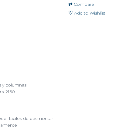
⇄
Compare
/
SMD
♡
Add to Wishlist
/
Pixel
Pitch
1.8mm
/
Resolución
344
X
258
/
s y columnas
Plástico-
 x 2160
Aluminio
/
Uso
en
oder faciles de desmontar
Interior
ctamente
quantity