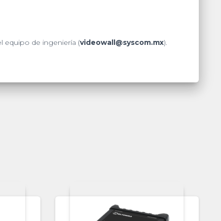
 equipo de ingeniería (
videowall@syscom.mx
).