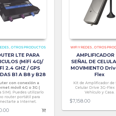
REDES
,
OTROS PRODUCTOS
WIFI Y REDES
,
OTROS PRO
UTER LTE PARA
AMPLIFICADOR
ICULOS (MiFi 4G)/
SEÑAL DE CELULA
Fi 2.4 GHZ / GPS
MOVIMIENTO Driv
DAS B1 A B8 y B28
Flex
uter con conexión a
Kit de Amplificador de
ernet móvil 4G o 3G (
Celular Drive 3G-Flex
a SIM)
. Puedes utilizarlo
Vehículo y Casa.
o router portátil para
$
7,158.00
nectarte a Internet.
0.00