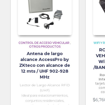
CONTROL DE ACCESO VEHICULAR
,
WIFI Y 
OTROS PRODUCTOS
RO
Antena de largo
VEH
alcance AccessPro by
Wi
ZKteco con alcance de
/BAN
12 mts / UHF 902-928
Ro
MHz
Int
tarjet
Lector de Largo Alcance RFID
com
(UHF)
co
Ideal para estacionamientos,
$
6,76
conjuntos residenciales,