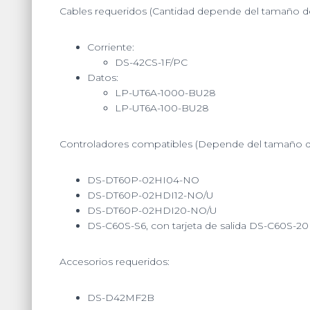
Cables requeridos
(Cantidad depende del tamaño de 
Corriente:
DS-42CS-1F/PC
Datos:
LP-UT6A-1000-BU28
LP-UT6A-100-BU28
Controladores compatibles
(Depende del tamaño de
DS-DT60P-02HI04-NO
DS-DT60P-02HDI12-NO/U
DS-DT60P-02HDI20-NO/U
DS-C60S-S6, con tarjeta de salida DS-C60S-2
Accesorios requeridos
:
DS-D42MF2B