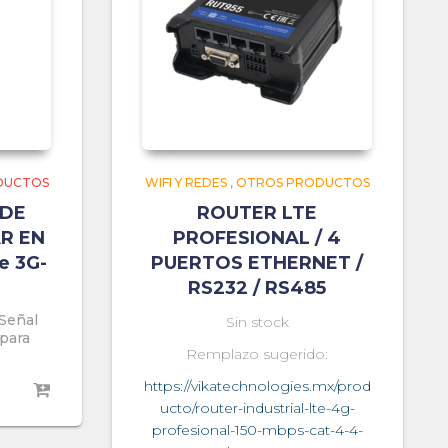
DUCTOS
WIFI Y REDES
,
OTROS PRODUCTOS
 DE
ROUTER LTE
R EN
PROFESIONAL / 4
e 3G-
PUERTOS ETHERNET /
RS232 / RS485
 Señal
Sin stock
 para
Remplazo sugerido:
https://vikatechnologies.mx/prod
ucto/router-industrial-lte-4g-
profesional-150-mbps-cat-4-4-