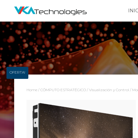
INI
OFERTA!
Home
/
CÓMPUTO ESTRATÉGICO
/
Visualización y Control
/ Mod