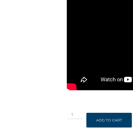
Modulo
LED
ADD TO CART
Full
Color