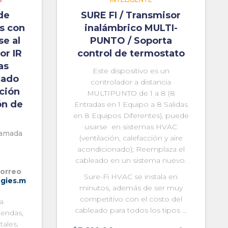
de
SURE FI / Transmisor
s con
inalámbrico MULTI-
se al
PUNTO / Soporta
or IR
control de termostato
as
Este dispositivo es un
cado
controlador a distancia
ción
MULTIPUNTO de 1 a 8 (8
ón de
Entradas en 1 Equipo a 8 Salidas
en 8 Equipos Diferentes), puede
usarse en sistemas HVAC
llamada
(ventilación, calefacción y aire
acondicionado); Reemplaza el
cableado en un sistema nuevo.
correo
Sure-Fi HVAC se instala en
gies.m
minutos, además de ser muy
competitivo con el costo del
a
cableado para todos los tipos …
iendas,
tales,