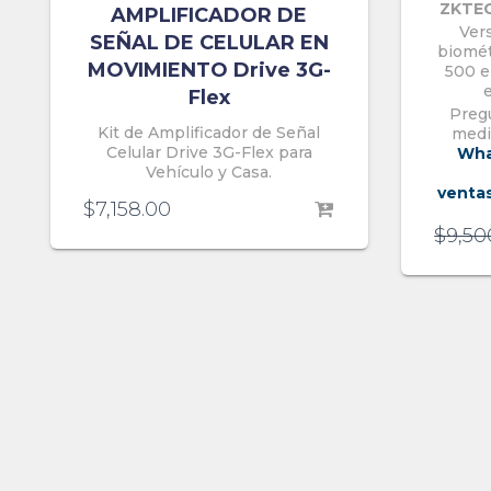
ZKTEC
AMPLIFICADOR DE
Ver
SEÑAL DE CELULAR EN
biomét
MOVIMIENTO Drive 3G-
500 e
e
Flex
Pregu
Kit de Amplificador de Señal
medi
Celular Drive 3G-Flex para
Wha
Vehículo y Casa.
venta
$
7,158.00
$
9,50