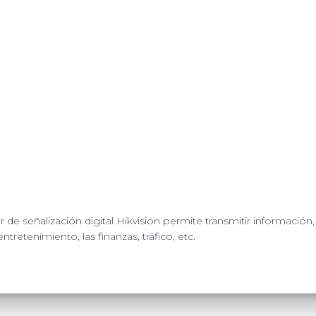
/
Altavoz
Integrada
quantity
 de señalización digital Hikvision permite transmitir información,
entretenimiento, las finanzas,
tráfico, etc.