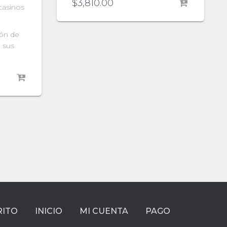
$
3,810.00
 casinos
ión de
 sus
RITO
INICIO
MI CUENTA
PAGO