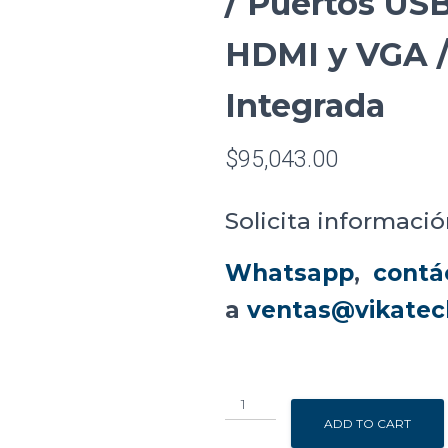
/ Puertos USB
HDMI y VGA /
Integrada
$
95,043.00
Solicita informació
Whatsapp
,
contá
a
ventas@vikatec
Monitor
de
ADD TO CART
55"