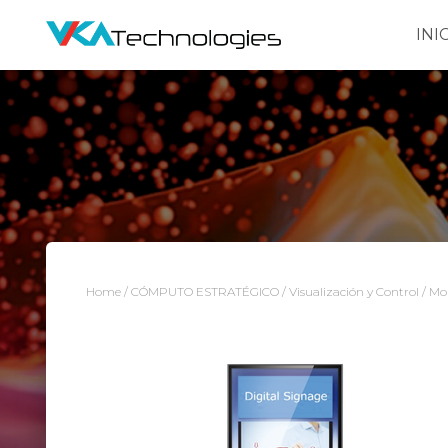
INI
Home
/
CÓMPUTO ESTRATÉGICO
/
Visualización y Control
/ Mon