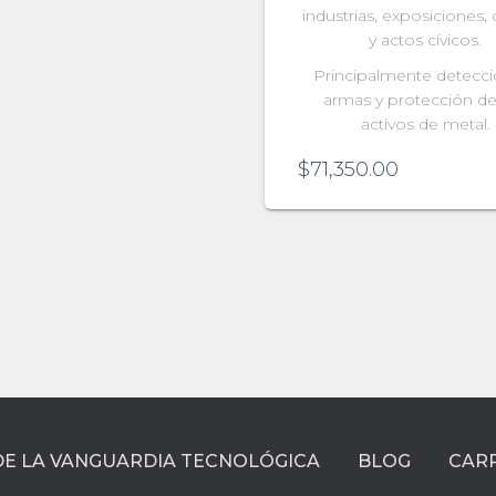
industrias, exposiciones,
y actos cívicos.
Principalmente detecc
armas y protección de
activos de metal.
$
71,350.00
DE LA VANGUARDIA TECNOLÓGICA
BLOG
CAR