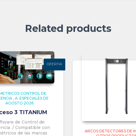
Related products
OFERTA!
OFERTA!
METRICOS CONTROL DE
TENCIA
,
A. ESPECIALES DE
AGOSTO 2026
ceso 3 TITANIUM
ftware de Control de
encia / Compatible con
ARCOS DETECTORES DE 
étricos de las marcas
OTROS PRODUCTO