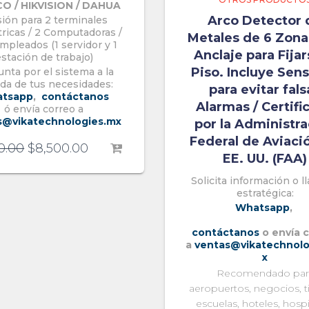
O / HIKVISION / DAHUA
Arco Detector 
sión para 2 terminales
ricas / 2 Computadoras /
Metales de 6 Zona
mpleados (1 servidor y 1
Anclaje para Fijar
stación de trabajo)
Piso. Incluye Sens
nta por el sistema a la
da de tus necesidades:
para evitar fals
tsapp
,
contáctanos
Alarmas / Certifi
ó envía correo a
s@vikatechnologies.mx
por la Administra
Federal de Aviaci
0.00
$
8,500.00
EE. UU. (FAA)
Solicita información o 
estratégica:
Whatsapp
,
contáctanos
o envía 
a
ventas@vikatechnolo
x
Recomendado par
aeropuertos, negocios, t
escuelas, hoteles, hospi