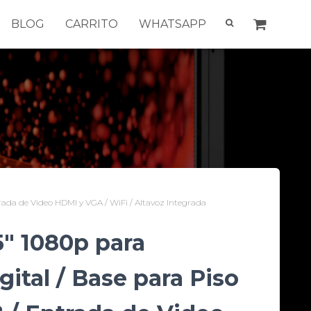
BLOG
CARRITO
WHATSAPP
trada de Video HDMI y VGA / WiFi / Altavoz Integrada
5″ 1080p para
gital / Base para Piso