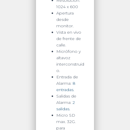
Resolución:
Audio
1024 x 600
de
Apertura
dos
desde
vías
monitor.
/
Vista en vivo
Policarbonato
de frente de
quantity
calle.
Micrófono y
altavoz
interconstruid
o.
Entrada de
Alarma:
8
entradas.
Salidas de
Alarma:
2
salidas.
Micro SD
max. 32G.
para