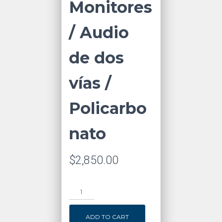
Monitores
/ Audio
de dos
vías /
Policarbo
nato
$
2,850.00
Monitor
IP
WiFi
ADD TO CART
Touch