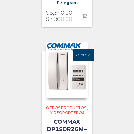
Telegram
$
8,340.00
$
7,800.00
OFERTA!
OFERTA!
OTROS PRODUCTOS
,
VIDEOPORTEROS
COMMAX
DP2SDR2GN –