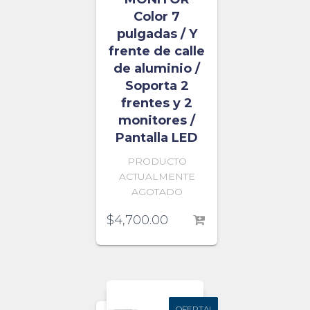
Color 7
pulgadas / Y
frente de calle
de aluminio /
Soporta 2
frentes y 2
monitores /
Pantalla LED
PRODUCTO
ACTUALMENTE
AGOTADO
$
4,700.00
OFERTA!
OFERTA!