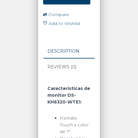
Screen
7"
⇄
Compare
para
♡
Add to Wishlist
Videoportero
IP
/
Vídeo
DESCRIPTION
en
Vivo
REVIEWS (0)
/
PoE
Estándar
/
Características de
Apertura
monitor DS-
Remota
KH6320-WTE1:
/
Llamada
Pantalla
Entre
Touch a color
Monitores
de 7″.
/