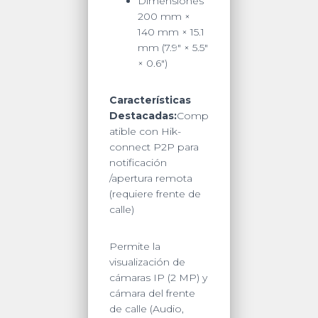
Dimensiones
200 mm ×
140 mm × 15.1
mm (7.9″ × 5.5″
× 0.6″)
Características
Destacadas:
Comp
atible con Hik-
connect P2P para
notificación
/apertura remota
(requiere frente de
calle)
Permite la
visualización de
cámaras IP (2 MP) y
cámara del frente
de calle (Audio,