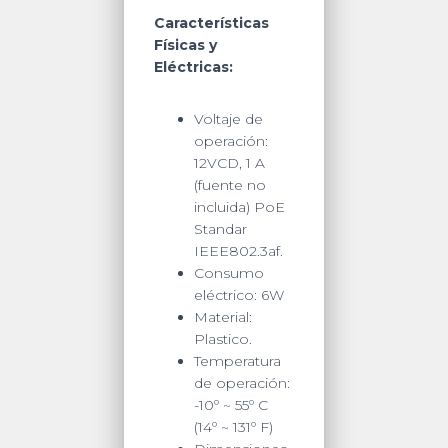
Características
Físicas y
Eléctricas:
Voltaje de
operación:
12VCD, 1 A
(fuente no
incluida) PoE
Standar
IEEE802.3af.
Consumo
eléctrico: 6W
Material:
Plastico.
Temperatura
de operación:
-10º ~ 55º C
(14º ~ 131º F)