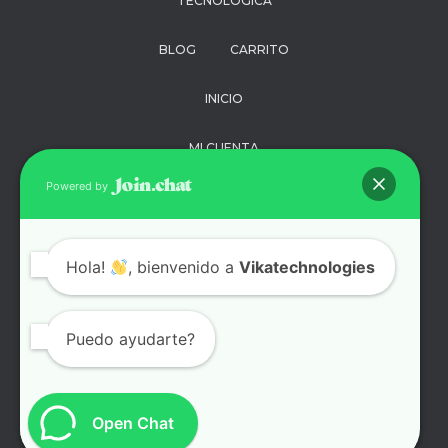
TECNOLÓGICA
BLOG
CARRITO
INICIO
MI CUENTA
Powered by
PAGO
POLÍTICA DE
Hola!
, bienvenido a
Vikatechnologies
PRIVACIDAD
SOPORTE
Puedo ayudarte?
TÉRMINOS Y
CONDICIONES
Open Chat
TIENDA