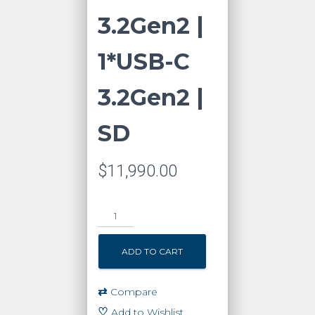
3.2Gen2 |
1*USB-C
3.2Gen2 |
SD
$
11,990.00
NASync
DXP4800
|
ADD TO CART
SO
UGOS
Pro
⇄
Compare
|
♡
Add to Wishlist