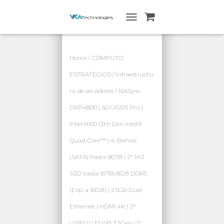
A
L
T
E
Home
/
CÓMPUTO
R
N
ESTRATÉGICO
/
Infraestructu
A
ra de servidores
/ NASync
R
N
DXP4800 | SO UGOS Pro |
A
V
Intel N100 12th Gen Intel®
E
G
Quad Core™ | 4-Bahias
A
(SATA) hasta 96TB | 2* M.2
C
I
SSD hasta 16TB| 8GB DDR5
Ó
N
(Exp. a 16GB) | 2.5Gb Dual
Ethernet | HDMI 4K | 2*
USB2.0 | 1*USB 3.2Gen | 1*