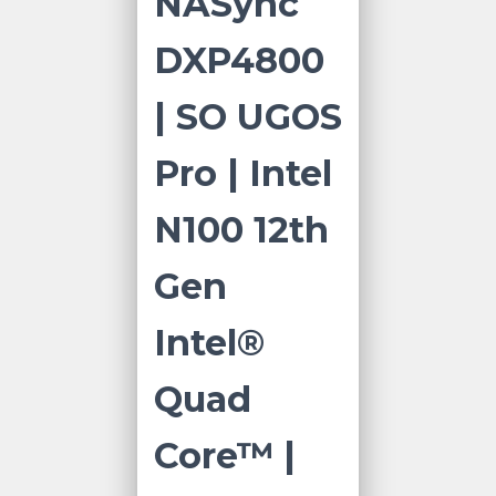
NASync
DXP4800
| SO UGOS
Pro | Intel
N100 12th
Gen
Intel®
Quad
Core™ |