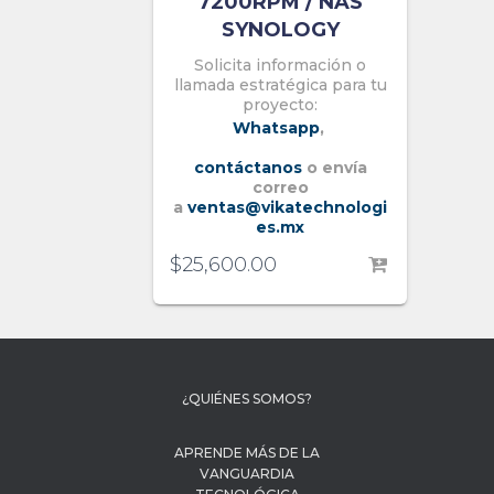
7200RPM / NAS
SYNOLOGY
Solicita información o
llamada estratégica para tu
proyecto:
Whatsapp
,
contáctanos
o envía
correo
a
ventas@vikatechnologi
es.mx
$
25,600.00
¿QUIÉNES SOMOS?
APRENDE MÁS DE LA
VANGUARDIA