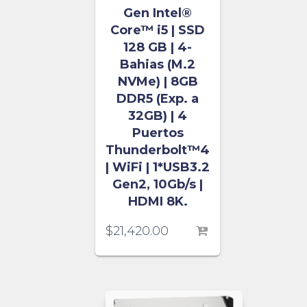
Gen Intel®
Core™ i5 | SSD
128 GB | 4-
Bahias (M.2
NVMe) | 8GB
DDR5 (Exp. a
32GB) | 4
Puertos
Thunderbolt™4
| WiFi | 1*USB3.2
Gen2, 10Gb/s |
HDMI 8K.
$
21,420.00