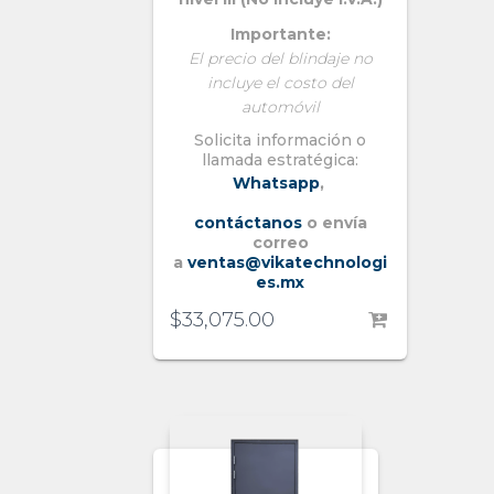
Importante:
El precio del blindaje no
incluye el costo
del
automóvil
Solicita información o
llamada estratégica:
Whatsapp
,
contáctanos
o envía
correo
a
ventas@vikatechnologi
es.mx
$
33,075.00