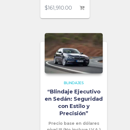
$
161,910.00
BLINDAJES
“Blindaje Ejecutivo
en Sedán: Seguridad
con Estilo y
Precisión”
Precio base en dólares
nivel III (No incluye I.V.A.)