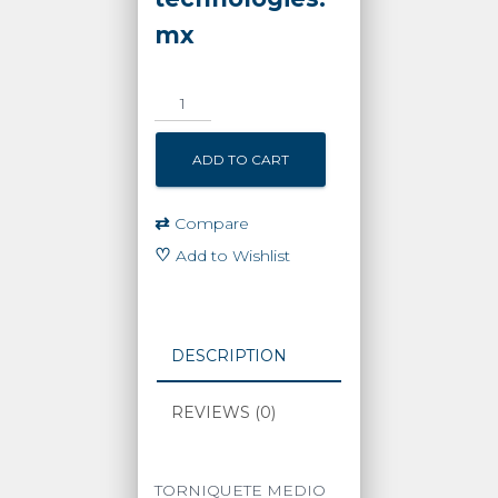
mx
TORNIQUETE
MEDIO
CUERPO
ADD TO CART
CAME
TWISTER
MOTORIZADO
⇄
Compare
quantity
♡
Add to Wishlist
DESCRIPTION
REVIEWS (0)
TORNIQUETE MEDIO