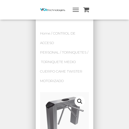
A
L
T
E
Home
/
CONTROL DE
R
N
ACCESO
A
PERSONAL
/
TORNIQUETES
/
R
N
TORNIQUETE MEDIO
A
V
CUERPO CAME TWISTER
E
G
MOTORIZADO
A
C
I
Ó
N