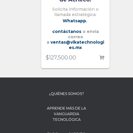
Solicita información o
llamada estratégica:
Whatsapp
,
contáctanos
o envía
correo
a
ventas@vikatechnologi
es.mx
$
127,500.00
¿QUIÉNES SOMOS?
APRENDE MÁS DE LA
VANGUARDIA
TECNOLÓGICA