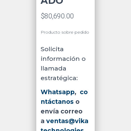
ADO
$
80,690.00
Producto sobre pedido
Solicita
información o
llamada
estratégica:
Whatsapp
,
co
ntáctanos
o
envía correo
a
ventas@vika
technologies.