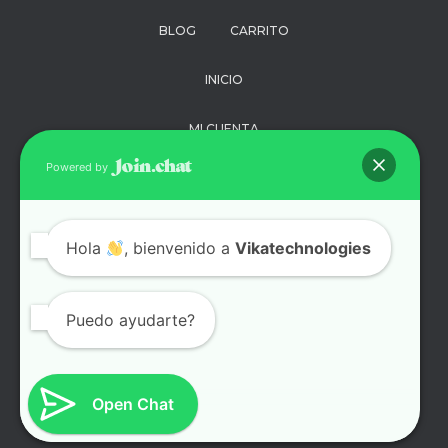
BLOG
CARRITO
INICIO
MI CUENTA
Powered by
PAGO
POLÍTICA DE
Hola
, bienvenido a
Vikatechnologies
PRIVACIDAD
SOPORTE
Puedo ayudarte?
TÉRMINOS Y
CONDICIONES
Open Chat
TIENDA