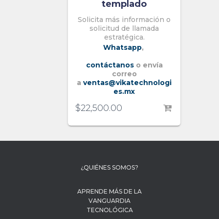
templado
Solicita más información o
solicitud de llamada
estratégica.
Whatsapp
,
contáctanos
o envía
correo
a
ventas@vikatechnologi
es.mx
$
22,500.00
¿QUIÉNES SOMOS?
APRENDE MÁS DE LA
VANGUARDIA
TECNOLÓGICA