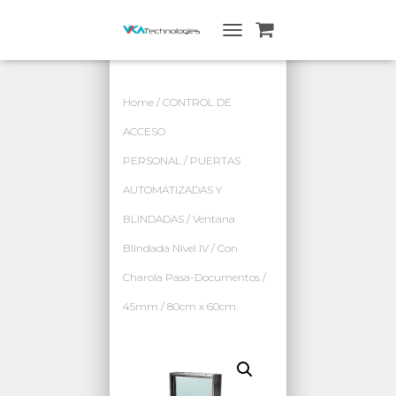
A
L
T
E
Home
/
CONTROL DE
R
N
ACCESO
A
PERSONAL
/
PUERTAS
R
N
AUTOMATIZADAS Y
A
V
BLINDADAS
/ Ventana
E
G
Blindada Nivel IV / Con
A
Charola Pasa-Documentos /
C
I
45mm / 80cm x 60cm.
Ó
N