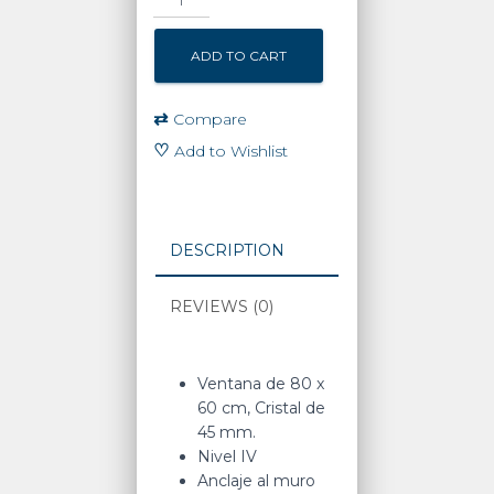
Blindada
Nivel
ADD TO CART
IV
/
Con
⇄
Compare
Charola
♡
Add to Wishlist
Pasa-
Documentos
/
45mm
DESCRIPTION
/
80cm
REVIEWS (0)
x
60cm.
quantity
Ventana de 80 x
60 cm, Cristal de
45 mm.
Nivel IV
Anclaje al muro