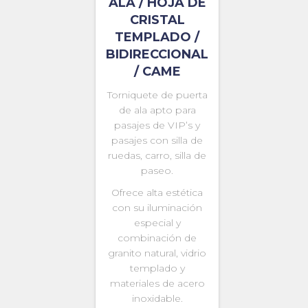
ALA / HOJA DE
CRISTAL
TEMPLADO /
BIDIRECCIONAL
/ CAME
Torniquete de puerta
de ala apto para
pasajes de VIP’s y
pasajes con silla de
ruedas, carro, silla de
paseo.
Ofrece alta estética
con su iluminación
especial y
combinación de
granito natural, vidrio
templado y
materiales de acero
inoxidable.