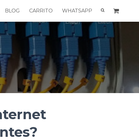
BLOG
CARRITO
WHATSAPP
nternet
entes?