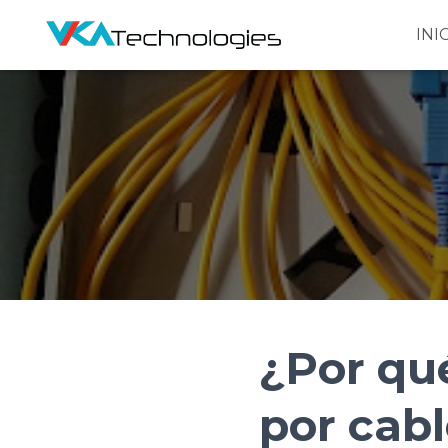
INI
¿Por qué
por cab