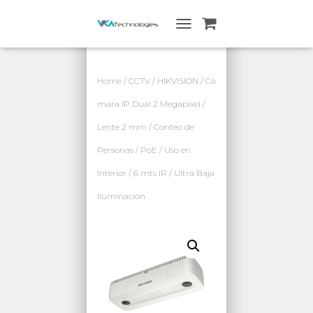
A
L
T
E
Home
/
CCTV
/
HIKVISION
/ Cá
R
N
mara IP Dual 2 Megapixel /
A
Lente 2 mm / Conteo de
R
N
Personas / PoE / Uso en
A
V
Interior / 6 mts IR / Ultra Baja
E
G
Iluminación
A
C
I
Ó
N