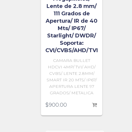
Lente de 2.8 mm/
111 Grados de
Apertura/ IR de 40
Mts/ IP67/
Starlight/ DWDR/
Soporta:
CVI/CVBS/AHD/TVI
CAMARA BULLET
HDCVI 4MP/ TVI/ AHD/
CVBS/ LENTE 2.8MM/
SMART IR 20 MTS/ IP67/
APERTURA LENTE 97
GRADOS/ METALICA
$
900.00