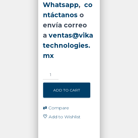
Whatsapp
,
co
ntáctanos
o
envía correo
a
ventas@vika
technologies.
mx
Cámara
IP
Dual
ADD TO CART
2
Megapixel
/
⇄
Compare
Lente
♡
Add to Wishlist
2
mm
/