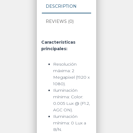
Conteo
DESCRIPTION
de
Personas
REVIEWS (0)
/
PoE
/
Uso
Características
en
principales:
Interior
/
Resolución
6
máxima: 2
mts
Megapixel (1920 x
IR
1080).
/
Iluminación
Ultra
mínima: Color:
Baja
0.005 Lux @ (F1.2,
Iluminación
AGC ON).
quantity
Iluminación
mínima: 0 Lux a
B/N.