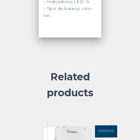
– Indicadores LED: Si
– Tipo de bateria: Litio-
ion
Related
products
OFERTA!
OFERTA!