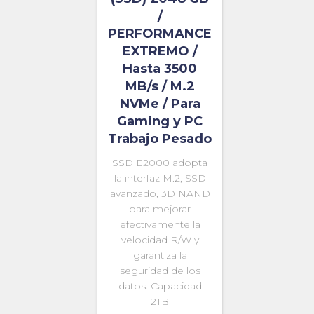
/
PERFORMANCE
EXTREMO /
Hasta 3500
MB/s / M.2
NVMe / Para
Gaming y PC
Trabajo Pesado
SSD E2000 adopta
la interfaz M.2, SSD
avanzado, 3D NAND
para mejorar
efectivamente la
velocidad R/W y
garantiza la
seguridad de los
datos. Capacidad
2TB