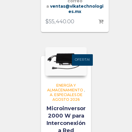
correo
a
ventas@vikatechnologi
es.mx
$
55,440.00
OFERTA!
OFERTA!
ENERGÍA Y
ALMACENAMIENTO
,
A. ESPECIALES DE
AGOSTO 2026
Microinversor
2000 W para
Interconexión
a Red