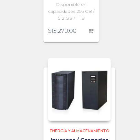
Disponible en
capacidades 256 GB /
512 GB / 1 TB
$
15,270.00
ENERGÍA Y ALMACENAMIENTO