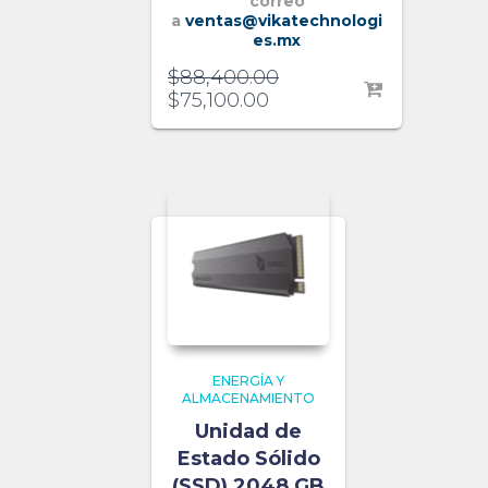
correo
a
ventas@vikatechnologi
es.mx
$
88,400.00
$
75,100.00
ENERGÍA Y
ALMACENAMIENTO
Unidad de
Estado Sólido
(SSD) 2048 GB