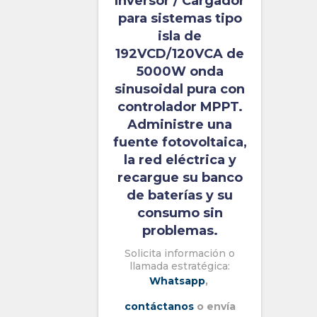
Inversor / Cargador
para sistemas tipo
isla de
192VCD/120VCA de
5000W onda
sinusoidal pura con
controlador MPPT.
Administre una
fuente fotovoltaica,
la red eléctrica y
recargue su banco
de baterías y su
consumo sin
problemas.
Solicita información o
llamada estratégica:
Whatsapp
,
contáctanos
o envía