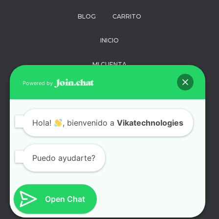
BLOG
CARRITO
INICIO
MI CUENTA
Powered by
PAGO
POLÍTICA DE
Hola!
, bienvenido a
Vikatechnologies
PRIVACIDAD
SOPORTE
Puedo ayudarte?
TÉRMINOS Y
CONDICIONES
Open Chat
TIENDA