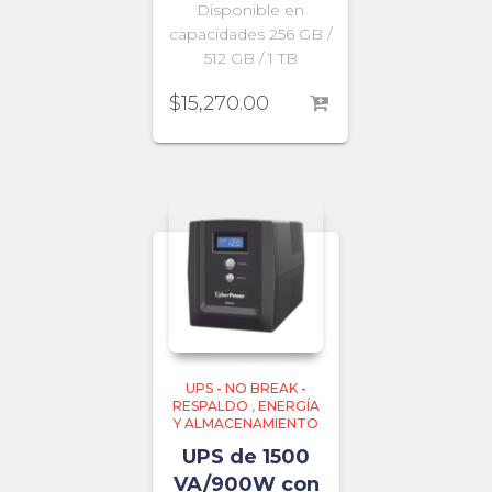
Disponible en
capacidades 256 GB /
512 GB / 1 TB
$
15,270.00
UPS - NO BREAK -
RESPALDO
,
ENERGÍA
Y ALMACENAMIENTO
UPS de 1500
VA/900W con