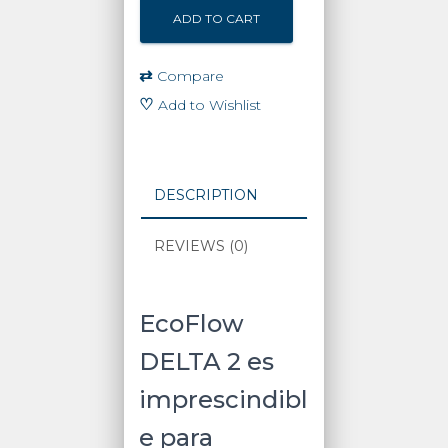
2
ADD TO CART
|
Estación
de
⇄
Compare
Energía
♡
Add to Wishlist
Portátil
1800W
/
6
DESCRIPTION
AC
1800
REVIEWS (0)
W
(Max.
2200W)
/
EcoFlow
2
DELTA 2 es
USB-
C
imprescindibl
100W
/
e para
Capacidad