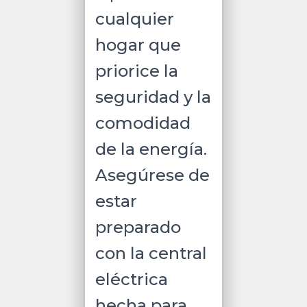
para
cualquier
Aumentar
hogar que
Respaldo
/
priorice la
Cargador
de
seguridad y la
Coche
comodidad
10A
a
de la energía.
12.6V
/
Asegúrese de
Conectividad
WiFi
estar
y
preparado
Bluetooth
(App)
con la central
/
Carga
eléctrica
Solar
500W
hecha para