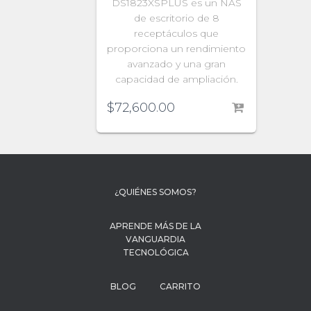
DS1823XSPLUS es un NAS
de escritorio de 8
receptáculos que
proporciona un rendimiento
avanzado y una gran
capacidad de ampliación.
$
72,600.00
¿QUIÉNES SOMOS?
APRENDE MÁS DE LA
VANGUARDIA
TECNOLÓGICA
BLOG
CARRITO