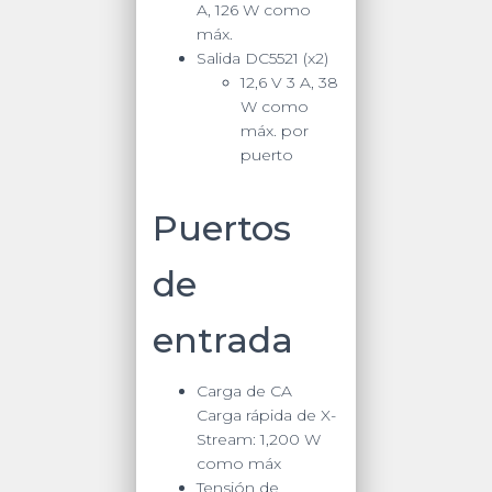
A, 126 W como
máx.
Salida DC5521 (x2)
12,6 V 3 A, 38
W como
máx. por
puerto
Puertos
de
entrada
Carga de CA
Carga rápida de X-
Stream:
1,200 W
como máx
Tensión de