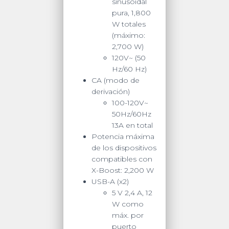
sinusoidal
pura, 1,800
W totales
(máximo:
2,700 W)
120V~ (50
Hz/60 Hz)
CA (modo de
derivación)
100-120V~
50Hz/60Hz
13A en total
Potencia máxima
de los dispositivos
compatibles con
X-Boost:
2,200 W
USB-A (x2)
5 V 2,4 A, 12
W como
máx. por
puerto