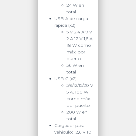
24 W en
total
USB-A de carga
rápida (x2)
5 V 2,4 A 9 V
2 A 12 V 1,5 A,
18 W como
máx. por
puerto
36 W en
total
USB-C (x2)
5/9/12/15/20 V
5 A, 100 W
como máx.
por puerto
200 W en
total
Cargador para
vehículo:
12,6 V 10