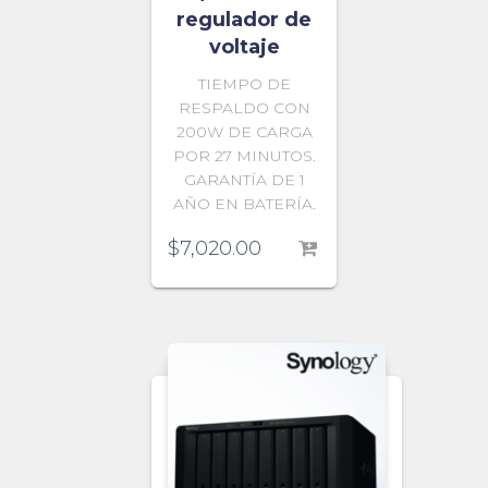
regulador de
voltaje
TIEMPO DE
RESPALDO CON
200W DE CARGA
POR 27 MINUTOS.
GARANTÍA DE 1
AÑO EN BATERÍA.
$
7,020.00