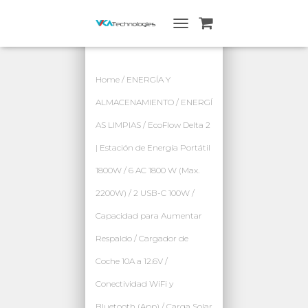
A
L
T
E
Home
/
ENERGÍA Y
R
N
ALMACENAMIENTO
/
ENERGÍ
A
AS LIMPIAS
/ EcoFlow Delta 2
R
N
| Estación de Energía Portátil
A
V
1800W / 6 AC 1800 W (Max.
E
G
2200W) / 2 USB-C 100W /
A
Capacidad para Aumentar
C
I
Respaldo / Cargador de
Ó
N
Coche 10A a 12.6V /
Conectividad WiFi y
Bluetooth (App) / Carga Solar