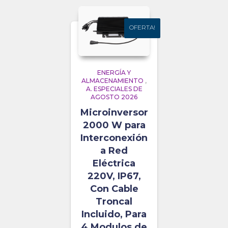
OFERTA!
OFERTA!
ENERGÍA Y
ALMACENAMIENTO
,
A. ESPECIALES DE
AGOSTO 2026
Microinversor
2000 W para
Interconexión
a Red
Eléctrica
220V, IP67,
Con Cable
Troncal
Incluido, Para
4 Modulos de