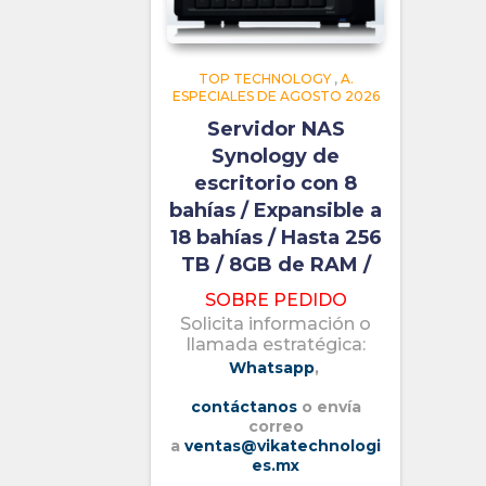
TOP TECHNOLOGY
,
A.
ESPECIALES DE AGOSTO 2026
Servidor NAS
Synology de
escritorio con 8
bahías / Expansible a
18 bahías / Hasta 256
TB / 8GB de RAM /
SOBRE PEDIDO
Solicita información o
llamada estratégica:
Whatsapp
,
contáctanos
o envía
correo
a
ventas@vikatechnologi
es.mx