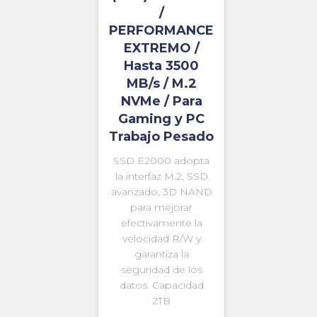
/
PERFORMANCE
EXTREMO /
Hasta 3500
MB/s / M.2
NVMe / Para
Gaming y PC
Trabajo Pesado
SSD E2000 adopta
la interfaz M.2, SSD
avanzado, 3D NAND
para mejorar
efectivamente la
velocidad R/W y
garantiza la
seguridad de los
datos. Capacidad
2TB