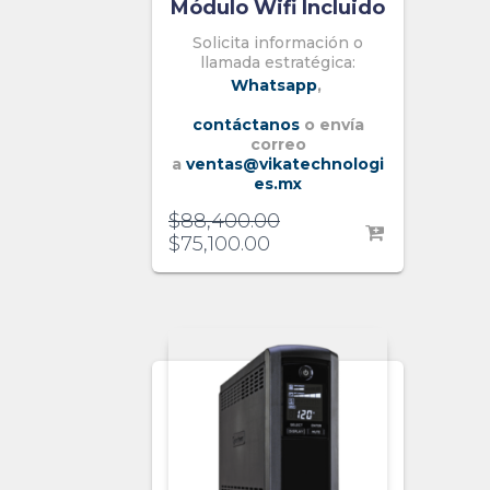
Módulo Wifi Incluido
Solicita información o
llamada estratégica:
Whatsapp
,
contáctanos
o envía
correo
a
ventas@vikatechnologi
es.mx
$
88,400.00
$
75,100.00