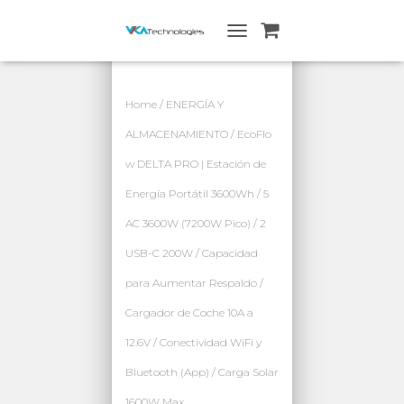
A
L
T
E
Home
/
ENERGÍA Y
R
N
ALMACENAMIENTO
/ EcoFlo
A
w DELTA PRO | Estación de
R
N
Energía Portátil 3600Wh / 5
A
V
AC 3600W (7200W Pico) / 2
E
G
USB-C 200W / Capacidad
A
para Aumentar Respaldo /
C
I
Cargador de Coche 10A a
Ó
N
12.6V / Conectividad WiFi y
Bluetooth (App) / Carga Solar
1600W Max.