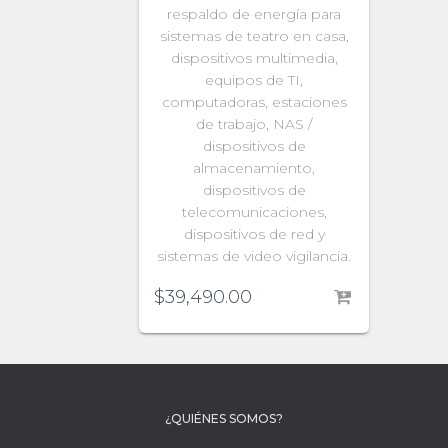
respaldo de energía para
sistemas de teatro en casa,
dispositivos multimedia,
equipos de TI,
computadoras, estaciones
de trabajo, NAS /
dispositivos de
almacenamiento,
dispositivos de
telecomunicaciones,
dispositivos de red y
sistemas de video vigilancia.
$
39,490.00
¿QUIÉNES SOMOS?