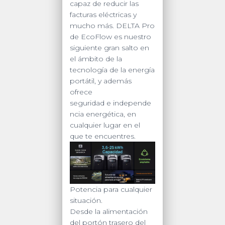
de
capaz de reducir las
Coche
facturas eléctricas y
10A
mucho más. DELTA Pro
a
de EcoFlow es nuestro
12.6V
siguiente gran salto en
/
el ámbito de la
Conectividad
tecnología de la energía
WiFi
portátil, y además
y
ofrece
Bluetooth
seguridad
e
independe
(App)
ncia energética, en
/
cualquier lugar en el
Carga
que te encuentres.
Solar
1600W
Max.
quantity
Potencia para cualquier
situación.
Desde la alimentación
del portón trasero del