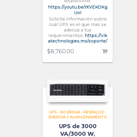
dispositivos.
https://youtu.be/rXVEKOKg
UoI
Solicita información sobre
cuál UPS es el que mas se
adecúa a tus
requerimientos:
https://vik
atechnologies.mx/soporte/
$
8,760.00
UPS - NO BREAK - RESPALDO
,
ENERGÍA Y ALMACENAMIENTO
UPS de 3000
VA/3000 W,