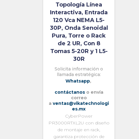
Topología Línea
Interactiva, Entrada
120 Vca NEMA L5-
30P, Onda Senoidal
Pura, Torre o Rack
de 2 UR, Con 8
Tomas 5-20R y 1 L5-
30R
Solicita información o
llamada estratégica:
Whatsapp
,
contáctanos
o envía
correo
a
ventas@vikatechnologi
es.mx
CyberPower
PR3000RTXL2U con diseño
de montaje en rack,
garantiza protección de