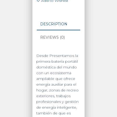
♡
Add to Wishlist
Portátil
3600Wh
/
5
DESCRIPTION
AC
3600W
REVIEWS (0)
(7200W
Pico)
/
2
Desde Presentamos la
USB-
primera batería portátil
C
doméstica del mundo
200W
con un ecosistema
/
ampliable que ofrece
Capacidad
energía auxiliar para el
para
hogar, zonas de recreo
Aumentar
exteriores, trabajos
Respaldo
profesionales y gestión
/
de energía inteligente,
Cargador
también de que es