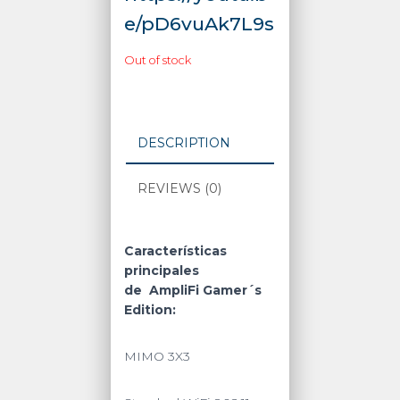
e/pD6vuAk7L9s
Out of stock
DESCRIPTION
REVIEWS (0)
Características
principales
de
AmpliFi Gamer´s
Edition:
MIMO 3X3