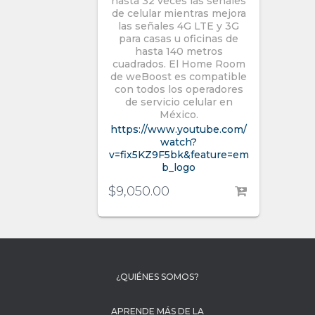
hasta 32 veces las señales
de celular mientras mejora
las señales 4G LTE y 3G
para casas u oficinas de
hasta 140 metros
cuadrados. El Home Room
de weBoost es compatible
con todos los operadores
de servicio celular en
México.
https://www.youtube.com/
watch?
v=fix5KZ9F5bk&feature=em
b_logo
$
9,050.00
¿QUIÉNES SOMOS?
APRENDE MÁS DE LA