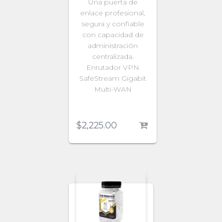
Una puerta de
enlace profesional,
segura y confiable
con capacidad de
administración
centralizada.
Enrutador VPN
SafeStream Gigabit
Multi-WAN
$
2,225.00