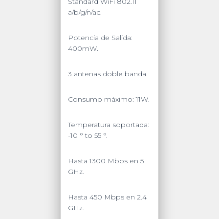
Standard WiFi 802.11
a/b/g/n/ac.
Potencia de Salida:
400mW.
3 antenas doble banda.
Consumo máximo: 11W.
Temperatura soportada:
-10 ° to 55 °.
Hasta 1300 Mbps en 5
GHz.
Hasta 450 Mbps en 2.4
GHz.