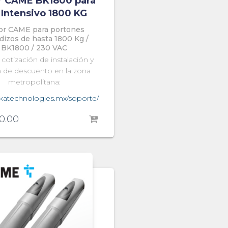
r CAME BK1800 para
 Intensivo 1800 KG
or CAME para portones
dizos de hasta 1800 Kg /
BK1800 / 230 VAC
a cotización de instalación y
 de descuento en la zona
metropolitana:
vikatechnologies.mx/soporte/
0.00