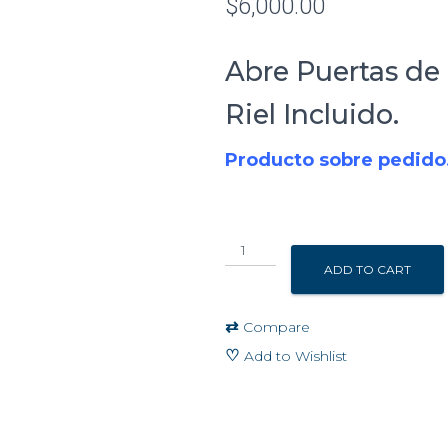
$
6,000.00
Abre Puertas de
Riel Incluido.
Producto sobre pedido
Motor
para
ADD TO CART
abre
puertas
⇄
Compare
de
cadena
♡
Add to Wishlist
LIFT
MASTER
quantity