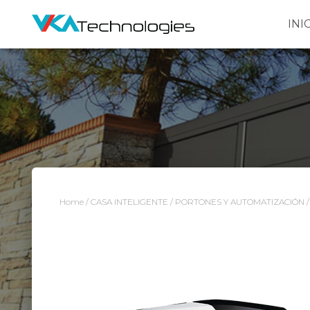
INI
Home
/
CASA INTELIGENTE
/
PORTONES Y AUTOMATIZACIÓN
/