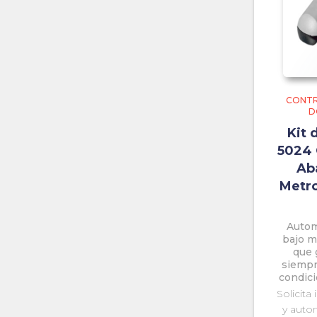
CONTR
D
Kit 
5024 
Ab
Metro
Autom
bajo m
que 
siempre
condici
Solicita
y auto