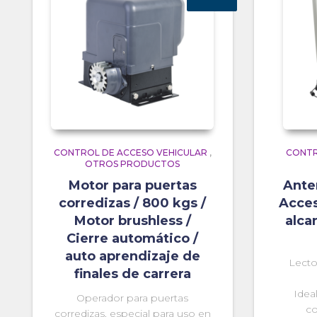
CONTROL DE ACCESO VEHICULAR
,
CONTR
OTROS PRODUCTOS
Motor para puertas
Ante
corredizas / 800 kgs /
Acces
Motor brushless /
alca
Cierre automático /
auto aprendizaje de
Lecto
finales de carrera
Idea
Operador para puertas
co
corredizas, especial para uso en