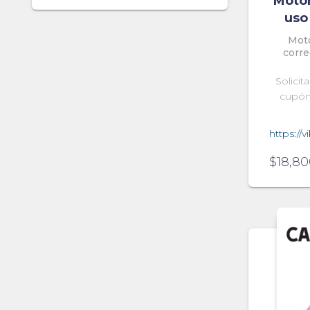
Moto
uso
Mot
corre
Solicit
cupón
https://
$
18,80