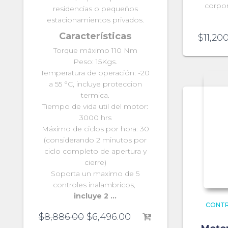
corpor
residencias o pequeños
estacionamientos privados.
Características
$
11,20
Torque máximo 110 Nm
Peso: 15Kgs.
Temperatura de operación: -20
a 55 °C, incluye proteccion
termica.
Tiempo de vida util del motor:
3000 hrs
Máximo de ciclos por hora: 30
(considerando 2 minutos por
ciclo completo de apertura y
cierre)
Soporta un maximo de 5
controles inalambricos,
incluye 2 …
CONTR
$
8,886.00
$
6,496.00