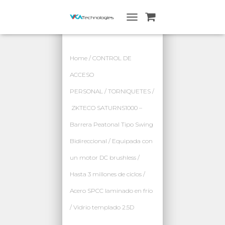
A
L
T
E
Home
/
CONTROL DE
R
N
ACCESO
A
PERSONAL
/
TORNIQUETES
/
R
N
ZKTECO SATURNS1000 –
A
V
Barrera Peatonal Tipo Swing
E
G
Bidireccional / Equipada con
A
un motor DC brushless /
C
I
Hasta 3 millones de ciclos /
Ó
N
Acero SPCC laminado en frío
/ Vidrio templado 2.5D