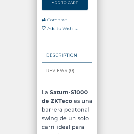
ADD TO CART
Barrera
Peatonal
Tipo
⇄
Compare
Swing
♡
Add to Wishlist
Bidireccional
/
Equipada
con
DESCRIPTION
un
motor
REVIEWS (0)
DC
brushless
/
Hasta
La
Saturn-S1000
3
de ZKTeco
es una
millones
barrera peatonal
de
ciclos
swing de un solo
/
carril ideal para
Acero