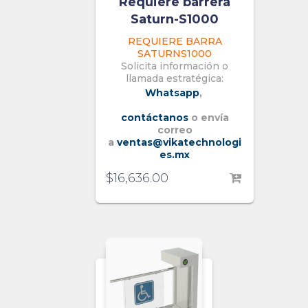
Requiere barrera
Saturn-S1000
REQUIERE BARRA
SATURNS1000
Solicita información o
llamada estratégica:
Whatsapp
,
contáctanos
o envía
correo
a
ventas@vikatechnologi
es.mx
$
16,636.00