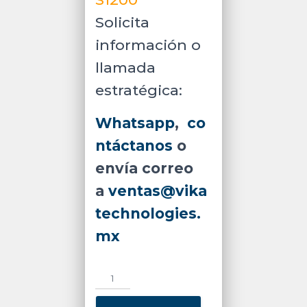
Solicita
información o
llamada
estratégica:
Whatsapp
,
co
ntáctanos
o
envía correo
a
ventas@vika
technologies.
mx
ZKTECO
SATURNS1000
-