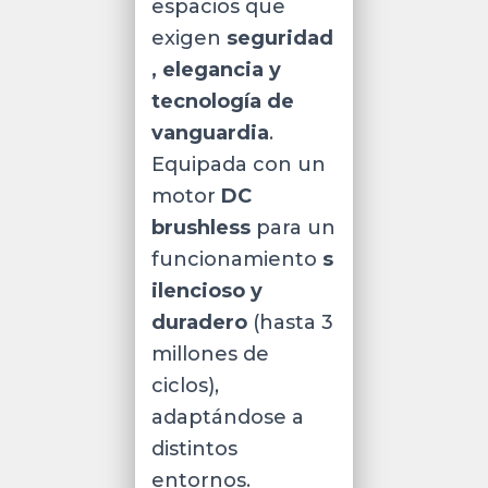
espacios que
SPCC
laminado
exigen
seguridad
en
, elegancia y
frío
tecnología de
/
vanguardia
.
Vidrio
templado
Equipada con un
2.5D
motor
DC
quantity
brushless
para un
funcionamiento
s
ilencioso y
duradero
(hasta 3
millones de
ciclos),
adaptándose a
distintos
entornos.